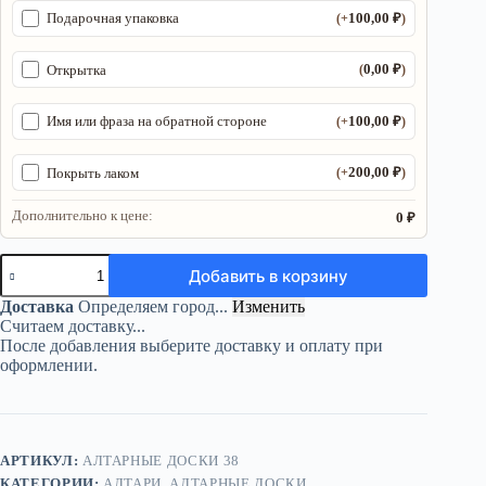
100,00
₽
Подарочная упаковка
(+
)
0,00
₽
Открытка
(
)
100,00
₽
Имя или фраза на обратной стороне
(+
)
200,00
₽
Покрыть лаком
(+
)
Дополнительно к цене:
0 ₽
Количество
Добавить в корзину
товара
Алтарь
Доставка
Определяем город...
Изменить
Месяц
Считаем доставку...
—
После добавления выберите доставку и оплату при
Отражение
оформлении.
луны
в
сознании
АРТИКУЛ:
АЛТАРНЫЕ ДОСКИ 38
КАТЕГОРИИ:
АЛТАРИ
,
АЛТАРНЫЕ ДОСКИ