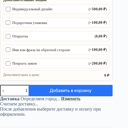
500,00
₽
Индивидуальный дизайн
(+
)
100,00
₽
Подарочная упаковка
(+
)
0,00
₽
Открытка
(
)
100,00
₽
Имя или фраза на обратной стороне
(+
)
200,00
₽
Покрыть лаком
(+
)
Дополнительно к цене:
0 ₽
Количество
Добавить в корзину
товара
Алтарь
Доставка
Определяем город...
Изменить
Дракон
Считаем доставку...
—
После добавления выберите доставку и оплату при
Песнь
оформлении.
стихии