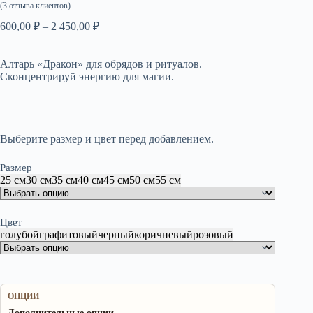
(
3
отзыва клиентов)
Диапазон
600,00
₽
–
2 450,00
₽
цен:
600,00 ₽
Алтарь «Дракон» для обрядов и ритуалов.
–
Сконцентрируй энергию для магии.
2
450,00 ₽
Выберите размер и цвет перед добавлением.
Размер
25 см
30 см
35 см
40 см
45 см
50 см
55 см
Цвет
голубой
графитовый
черный
коричневый
розовый
ОПЦИИ
Дополнительные опции