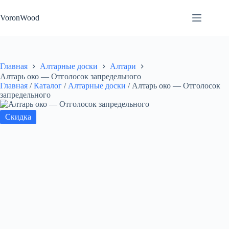
Перейти
к
VoronWood
сути
Главная
Алтарные доски
Алтари
Алтарь око — Отголосок запредельного
Главная
/
Каталог
/
Алтарные доски
/
Алтарь око — Отголосок
запредельного
Скидка