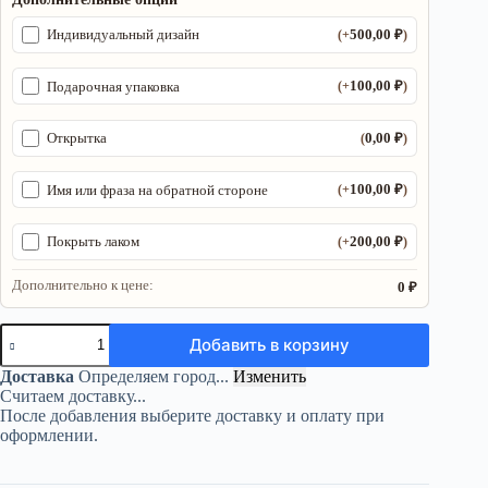
500,00
₽
Индивидуальный дизайн
(+
)
100,00
₽
Подарочная упаковка
(+
)
0,00
₽
Открытка
(
)
100,00
₽
Имя или фраза на обратной стороне
(+
)
200,00
₽
Покрыть лаком
(+
)
Дополнительно к цене:
0 ₽
Количество
Добавить в корзину
товара
Алтарь
Доставка
Определяем город...
Изменить
око
Считаем доставку...
—
После добавления выберите доставку и оплату при
Отголосок
оформлении.
запредельного