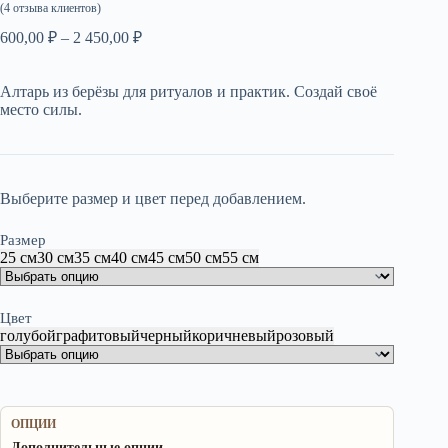
(
4
отзыва клиентов)
Диапазон
600,00
₽
–
2 450,00
₽
цен:
600,00 ₽
Алтарь из берёзы для ритуалов и практик. Создай своё
–
место силы.
2
450,00 ₽
Выберите размер и цвет перед добавлением.
Размер
25 см
30 см
35 см
40 см
45 см
50 см
55 см
Цвет
голубой
графитовый
черный
коричневый
розовый
ОПЦИИ
Дополнительные опции