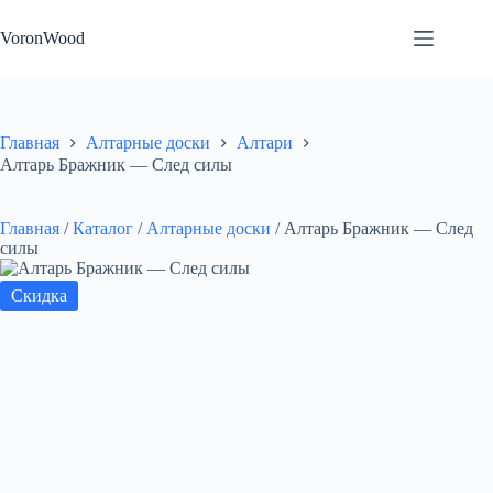
Перейти
к
VoronWood
сути
Главная
Алтарные доски
Алтари
Алтарь Бражник — След силы
Главная
/
Каталог
/
Алтарные доски
/
Алтарь Бражник — След
силы
Скидка