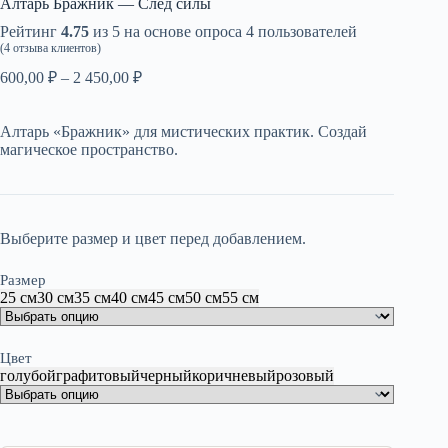
Алтарь Бражник — След силы
Рейтинг
4.75
из 5 на основе опроса
4
пользователей
(
4
отзыва клиентов)
Диапазон
600,00
₽
–
2 450,00
₽
цен:
600,00 ₽
Алтарь «Бражник» для мистических практик. Создай
–
магическое пространство.
2
450,00 ₽
Выберите размер и цвет перед добавлением.
Размер
25 см
30 см
35 см
40 см
45 см
50 см
55 см
Цвет
голубой
графитовый
черный
коричневый
розовый