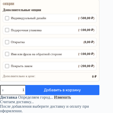
ОПЦИИ
Дополнительные опции
500,00
₽
Индивидуальный дизайн
(+
)
100,00
₽
Подарочная упаковка
(+
)
0,00
₽
Открытка
(
)
100,00
₽
Имя или фраза на обратной стороне
(+
)
200,00
₽
Покрыть лаком
(+
)
Дополнительно к цене:
0 ₽
Количество
Добавить в корзину
товара
Алтарь
Доставка
Определяем город...
Изменить
Бражник
Считаем доставку...
—
После добавления выберите доставку и оплату при
След
оформлении.
силы