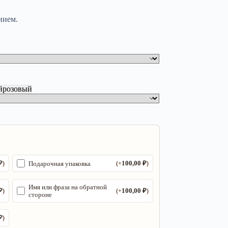
нием.
й
розовый
₽
100,00
₽
Подарочная упаковка
)
(+
)
Имя или фраза на обратной
₽
100,00
₽
)
(+
)
стороне
₽
)