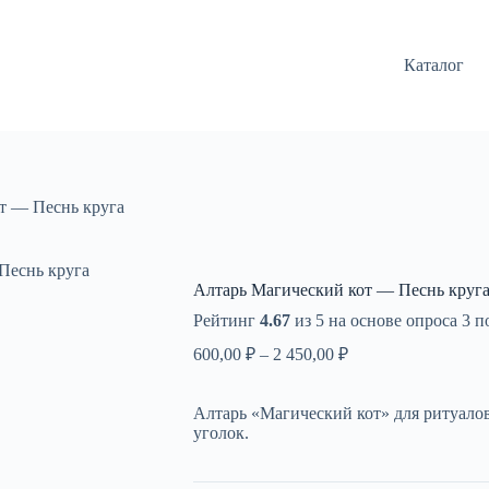
Каталог
т — Песнь круга
Песнь круга
Алтарь Магический кот — Песнь круг
Рейтинг
4.67
из 5 на основе опроса
3
по
Диапазон
600,00
₽
–
2 450,00
₽
цен:
600,00 ₽
Алтарь «Магический кот» для ритуало
–
уголок.
2
450,00 ₽