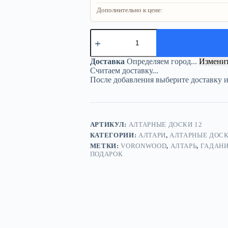
Дополнительно к цене:
Количество
товара
Алтарь
Магический
Доставка
Определяем город...
Измени
кот
Считаем доставку...
—
После добавления выберите доставку 
Песнь
круга
АРТИКУЛ:
АЛТАРНЫЕ ДОСКИ 12
КАТЕГОРИИ:
АЛТАРИ
,
АЛТАРНЫЕ ДОС
МЕТКИ:
VORONWOOD
,
АЛТАРЬ
,
ГАДАН
ПОДАРОК