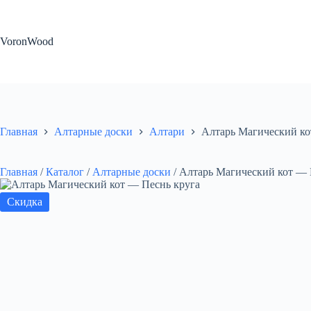
Перейти
к
сути
VoronWood
Главная
Алтарные доски
Алтари
Алтарь Магический ко
Главная
/
Каталог
/
Алтарные доски
/
Алтарь Магический кот — 
Скидка