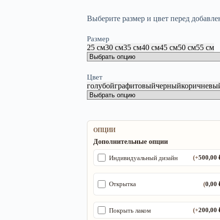
Выберите размер и цвет перед добавле
Размер
25 см
30 см
35 см
40 см
45 см
50 см
55 см
Цвет
голубой
графитовый
черный
коричневы
ОПЦИИ
Дополнительные опции
500,00
Индивидуальный дизайн
(+
0,00
Открытка
(
200,00
Покрыть лаком
(+