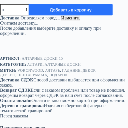
Количество
Добавить в корзину
товара
Алтарь
Доставка
Определяем город...
Изменить
Пентаграмма
Считаем доставку...
—
После добавления выберите доставку и оплату при
Искра
оформлении.
звезды
АРТИКУЛ:
АЛТАРНЫЕ ДОСКИ 15
КАТЕГОРИИ:
АЛТАРИ
,
АЛТАРНЫЕ ДОСКИ
МЕТКИ:
VORONWOOD
,
АЛТАРЬ
,
ГАДАНИЕ
,
ДЕКОР
,
ДЕРЕВО
,
ПЕНТАГРАММА
,
ПОДАРОК
Доставка СДЭК
Способ доставки выбирается при оформлении
заказа.
Возврат СДЭК
Если с заказом проблема или товар не подошел,
оформим возврат через СДЭК за наш счет после согласования.
Оплата онлайн
Оплатить заказ можно картой при оформлении.
Дерево и гравировка
Изделия из березовой фанеры с
тематической гравировкой.
Перед заказом
Посмотреть тему шире