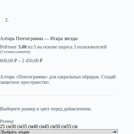
Алтарь Пентаграмма — Искра звезды
Рейтинг
5.00
из 5 на основе опроса
3
пользователей
(
3
отзыва клиентов)
Диапазон
600,00
₽
–
2 450,00
₽
цен:
600,00 ₽
Алтарь «Пентаграмма» для сакральных обрядов. Создай
–
защитное пространство.
2
450,00 ₽
Выберите размер и цвет перед добавлением.
Размер
25 см
30 см
35 см
40 см
45 см
50 см
55 см