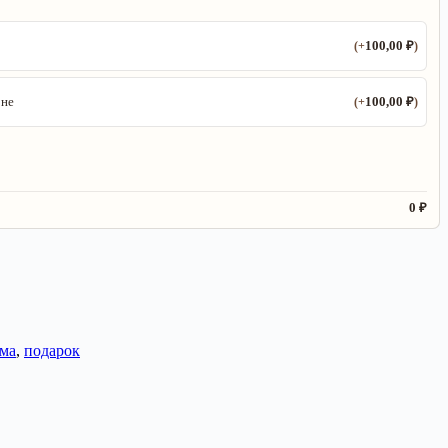
100,00
₽
(+
)
100,00
₽
оне
(+
)
0 ₽
ма
,
подарок