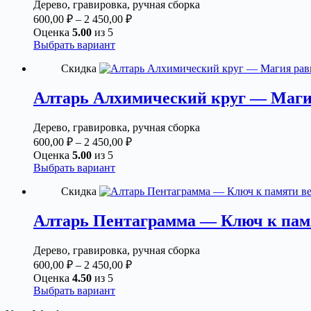
Дерево, гравировка, ручная сборка
выбрать
Диапазон
600,00
₽
–
2 450,00
₽
на
цен:
Оценка
5.00
из 5
странице
600,00 ₽
Этот
Выбрать вариант
товара.
товар
–
Скидка
имеет
2
несколько
450,00 ₽
вариаций.
Алтарь Алхимический круг — Магия
Опции
можно
Дерево, гравировка, ручная сборка
выбрать
Диапазон
600,00
₽
–
2 450,00
₽
на
цен:
Оценка
5.00
из 5
странице
600,00 ₽
Этот
Выбрать вариант
товара.
товар
–
Скидка
имеет
2
несколько
450,00 ₽
вариаций.
Алтарь Пентаграмма — Ключ к пам
Опции
можно
Дерево, гравировка, ручная сборка
выбрать
Диапазон
600,00
₽
–
2 450,00
₽
на
цен:
Оценка
4.50
из 5
странице
600,00 ₽
Этот
Выбрать вариант
товара.
товар
–