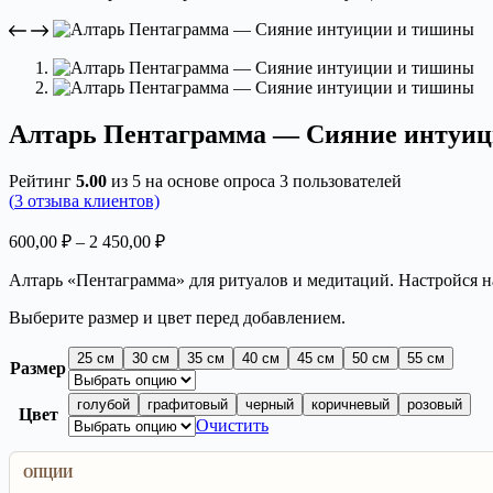
Алтарь Пентаграмма — Сияние интуи
Рейтинг
5.00
из 5 на основе опроса
3
пользователей
(
3
отзыва клиентов)
Диапазон
600,00
₽
–
2 450,00
₽
цен:
Алтарь «Пентаграмма» для ритуалов и медитаций. Настройся н
600,00 ₽
–
Выберите размер и цвет перед добавлением.
2
450,00 ₽
25 см
30 см
35 см
40 см
45 см
50 см
55 см
Размер
голубой
графитовый
черный
коричневый
розовый
Цвет
Очистить
ОПЦИИ