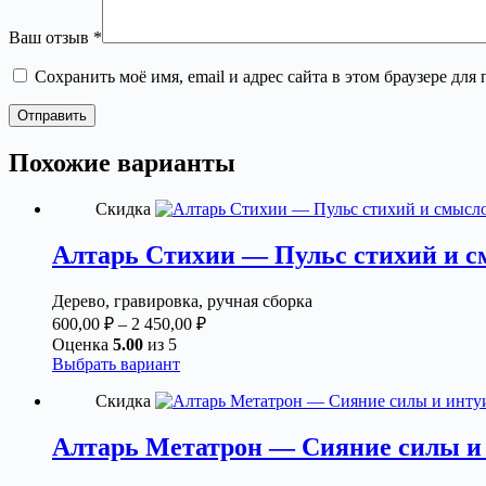
Ваш отзыв
*
Сохранить моё имя, email и адрес сайта в этом браузере д
Отправить
Похожие варианты
Скидка
Алтарь Стихии — Пульс стихий и с
Дерево, гравировка, ручная сборка
Диапазон
600,00
₽
–
2 450,00
₽
цен:
Оценка
5.00
из 5
600,00 ₽
Этот
Выбрать вариант
товар
–
Скидка
имеет
2
несколько
450,00 ₽
вариаций.
Алтарь Метатрон — Сияние силы и
Опции
можно