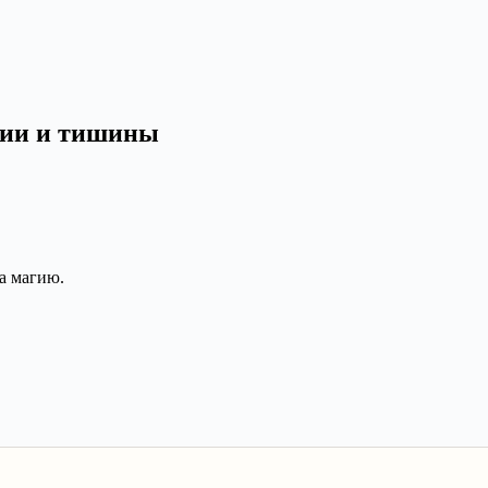
ции и тишины
а магию.