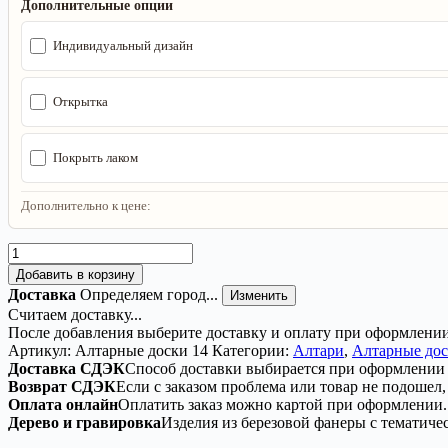
Дополнительные опции
Индивидуальный дизайн
Открытка
Покрыть лаком
Дополнительно к цене:
Количество
товара
Добавить в корзину
Алтарь
Доставка
Определяем город...
Изменить
Пентаграмма
Считаем доставку...
—
После добавления выберите доставку и оплату при оформлении
Сияние
Артикул:
Алтарные доски 14
Категории:
Алтари
,
Алтарные до
интуиции
Доставка СДЭК
Способ доставки выбирается при оформлении 
и
Возврат СДЭК
Если с заказом проблема или товар не подошел,
тишины
Оплата онлайн
Оплатить заказ можно картой при оформлении.
Дерево и гравировка
Изделия из березовой фанеры с тематиче