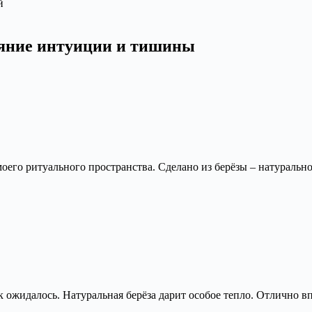
й
яние интуиции и тишины
моего ритуального пространства. Сделано из берёзы – натуральн
ак ожидалось. Натуральная берёза дарит особое тепло. Отлично в