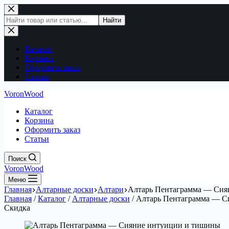
Перейти
к
Поиск
Найти
сути
по
сайту
Каталог
Корзина
Оформить заказ
Статьи
VoronWood
Каталог
Корзина
Оформить заказ
Статьи
Поиск
VoronWood
Меню
Главная
Алтарные доски
Алтари
Алтарь Пентаграмма — Сия
Главная
/
Каталог
/
Алтарные доски
/
Алтарь Пентаграмма — С
Скидка