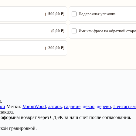
500,00
₽
Подарочная упаковка
(+
)
0,00
₽
Имя или фраза на обратной стор
(
)
200,00
₽
(+
)
.
ски
Метки:
VoronWood
,
алтарь
,
гадание
,
декор
,
дерево
,
Пентаграм
заказа.
 оформим возврат через СДЭК за наш счет после согласования.
ской гравировкой.