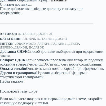
Доставка
Определяем город...
Изменить
Дракон
Считаем доставку...
—
После добавления выберите доставку и оплату при
Шёпот
оформлении.
звезд
и
древности
АРТИКУЛ:
АЛТАРНЫЕ ДОСКИ 29
КАТЕГОРИИ:
АЛТАРИ
,
АЛТАРНЫЕ ДОСКИ
МЕТКИ:
VORONWOOD
,
АЛТАРЬ
,
ГАДАНИЕ
,
ДЕКОР
,
ДЕРЕВО
,
ДРАКОН
,
ПОДАРОК
Доставка СДЭК
Способ доставки выбирается при оформлении
заказа.
Возврат СДЭК
Если с заказом проблема или товар не подошел,
оформим возврат через СДЭК за наш счет после согласования.
Оплата онлайн
Оплатить заказ можно картой при оформлении.
Дерево и гравировка
Изделия из березовой фанеры с
тематической гравировкой.
Перед заказом
Посмотреть тему шире
Если выбираете подарок или первый предмет в теме, откройте
связанную подборку и статьи.