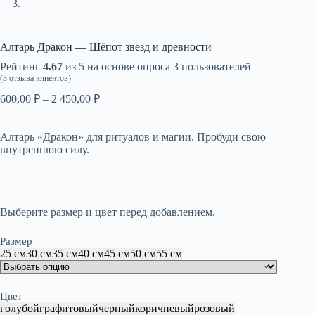
Алтарь Дракон — Шёпот звезд и древности
Рейтинг
4.67
из 5 на основе опроса
3
пользователей
(
3
отзыва клиентов)
Диапазон
600,00
₽
–
2 450,00
₽
цен:
600,00 ₽
Алтарь «Дракон» для ритуалов и магии. Пробуди свою
–
внутреннюю силу.
2
450,00 ₽
Выберите размер и цвет перед добавлением.
Размер
25 см
30 см
35 см
40 см
45 см
50 см
55 см
Цвет
голубой
графитовый
черный
коричневый
розовый