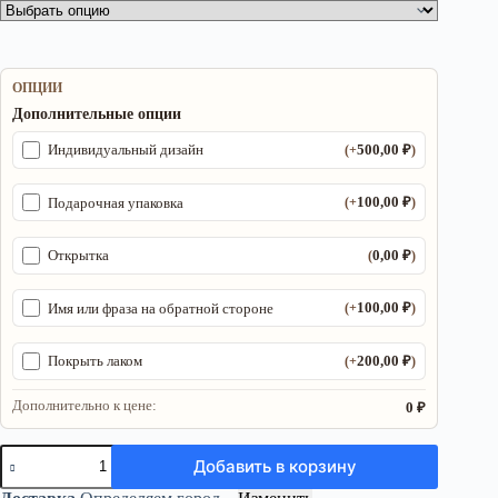
ОПЦИИ
Дополнительные опции
500,00
₽
Индивидуальный дизайн
(+
)
100,00
₽
Подарочная упаковка
(+
)
0,00
₽
Открытка
(
)
100,00
₽
Имя или фраза на обратной стороне
(+
)
200,00
₽
Покрыть лаком
(+
)
Дополнительно к цене:
0 ₽
Количество
Добавить в корзину
товара
Алтарь