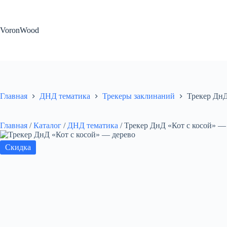
Перейти
к
сути
VoronWood
Главная
ДНД тематика
Трекеры заклинаний
Трекер ДнД
Главная
/
Каталог
/
ДНД тематика
/
Трекер ДнД «Кот с косой» —
Скидка