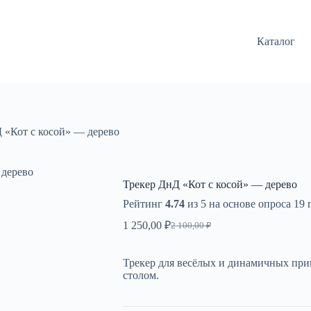
Каталог
 «Кот с косой» — дерево
 дерево
Трекер ДнД «Кот с косой» — дерево
Рейтинг
4.74
из 5 на основе опроса
19
п
1 250,00
₽
2 100,00
₽
Первоначальная
Текущая
цена
цена:
составляла
1
Трекер для весёлых и динамичных при
2
250,00 ₽.
столом.
100,00 ₽.