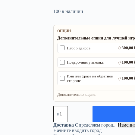
100 в наличии
ОПЦИИ
Дополнительные опции для лучшей иг
300,00
Набор дайсов
(+
100,00
Подарочная упаковка
(+
Имя или фраза на обратной
100,00
(+
стороне
Дополнительно к цене:
Количество
товара
Трекер
ДнД
Доставка
Определяем город...
Измени
«Кот
Начните вводить город
с