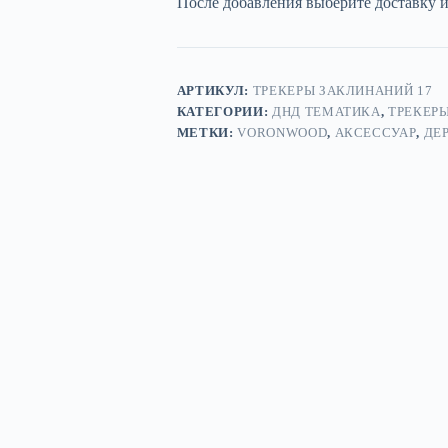
После добавления выберите доставку 
косой»
—
дерево
АРТИКУЛ:
ТРЕКЕРЫ ЗАКЛИНАНИЙ 17
КАТЕГОРИИ:
ДНД ТЕМАТИКА
,
ТРЕКЕР
МЕТКИ:
VORONWOOD
,
АКСЕССУАР
,
ДЕ