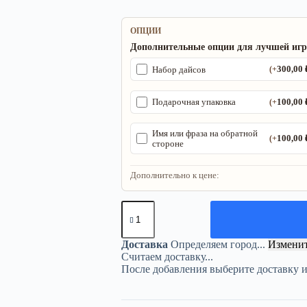
ОПЦИИ
Дополнительные опции для лучшей иг
300,00
Набор дайсов
(+
100,00
Подарочная упаковка
(+
Имя или фраза на обратной
100,00
(+
стороне
Дополнительно к цене:
Количество
товара
Трекер
ДнД
Доставка
Определяем город...
Измени
«Дракон»
Считаем доставку...
—
После добавления выберите доставку 
дерево