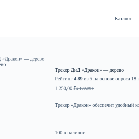
Каталог
Д «Дракон» — дерево
ево
Трекер ДнД «Дракон» — дерево
Рейтинг
4.89
из 5 на основе опроса
18
п
1 250,00
₽
2 100,00
₽
Первоначальная
Текущая
цена
цена:
составляла
1
Трекер «Дракон» обеспечит удобный к
2
250,00 ₽.
100,00 ₽.
100 в наличии