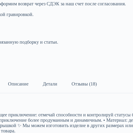
оформим возврат через СДЭК за наш счет после согласования.
кой гравировкой.
вязанную подборку и статьи.
Описание
Детали
Отзывы (18)
щее приключение: отмечай способности и контролируй статусы б
 приключение более продуманным и динамичным. • Материал: дере
й крышкой ✨ Мы можем изготовить изделие в других размерах и
 товара.