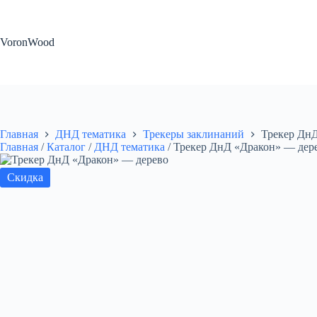
Перейти
к
сути
VoronWood
Главная
ДНД тематика
Трекеры заклинаний
Трекер Дн
Главная
/
Каталог
/
ДНД тематика
/
Трекер ДнД «Дракон» — дер
Скидка