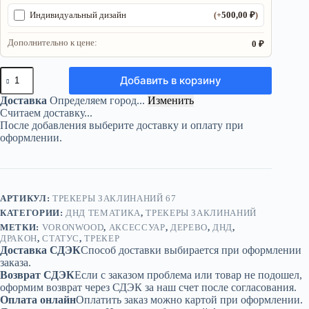
500,00
₽
Индивидуальный дизайн
(+
)
Дополнительно к цене:
0 ₽
Количество
Добавить в корзину
товара
Трекер
Доставка
Определяем город...
Изменить
ДнД
Считаем доставку...
«Дракон»
После добавления выберите доставку и оплату при
—
оформлении.
дерево
АРТИКУЛ:
ТРЕКЕРЫ ЗАКЛИНАНИЙ 67
КАТЕГОРИИ:
ДНД ТЕМАТИКА
,
ТРЕКЕРЫ ЗАКЛИНАНИЙ
МЕТКИ:
VORONWOOD
,
АКСЕССУАР
,
ДЕРЕВО
,
ДНД
,
ДРАКОН
,
СТАТУС
,
ТРЕКЕР
Доставка СДЭК
Способ доставки выбирается при оформлении
заказа.
Возврат СДЭК
Если с заказом проблема или товар не подошел,
оформим возврат через СДЭК за наш счет после согласования.
Оплата онлайн
Оплатить заказ можно картой при оформлении.