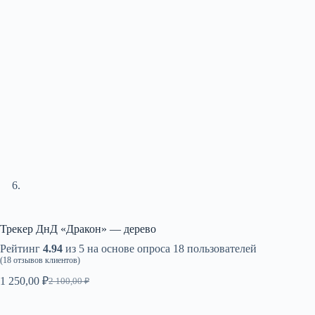
Трекер ДнД «Дракон» — дерево
Рейтинг
4.94
из 5 на основе опроса
18
пользователей
(
18
отзывов клиентов)
1 250,00
₽
2 100,00
₽
Первоначальная
Текущая
цена
цена:
составляла
1