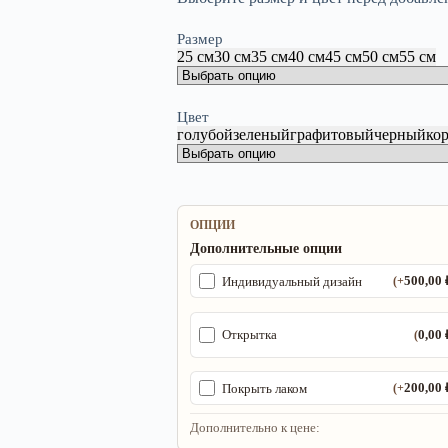
Размер
25 см
30 см
35 см
40 см
45 см
50 см
55 см
Цвет
голубой
зеленый
графитовый
черный
ко
ОПЦИИ
Дополнительные опции
500,00
Индивидуальный дизайн
(+
0,00
Открытка
(
200,00
Покрыть лаком
(+
Дополнительно к цене: