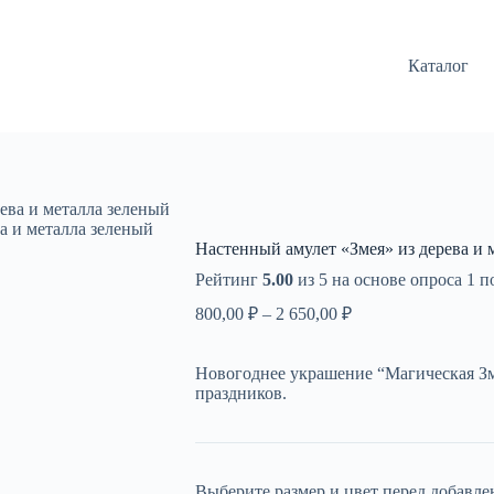
Каталог
ева и металла зеленый
а и металла зеленый
Настенный амулет «Змея» из дерева и 
Рейтинг
5.00
из 5 на основе опроса
1
по
Диапазон
800,00
₽
–
2 650,00
₽
цен:
800,00 ₽
Новогоднее украшение “Магическая З
–
праздников.
2
650,00 ₽
Выберите размер и цвет перед добавле