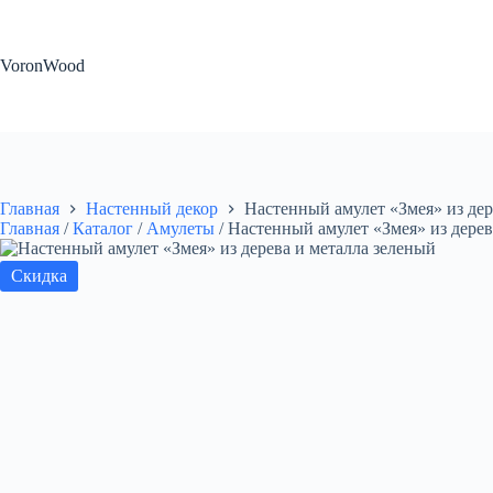
Перейти
к
сути
VoronWood
Главная
Настенный декор
Настенный амулет «Змея» из дер
Главная
/
Каталог
/
Амулеты
/
Настенный амулет «Змея» из дерев
Скидка