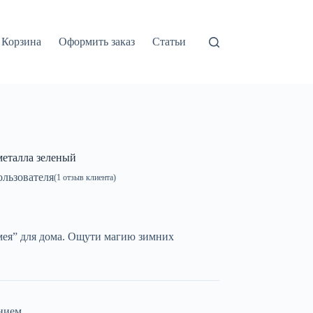
Корзина
Оформить заказ
Статьи
металла зеленый
льзователя
(
1
отзыв клиента)
мея” для дома. Ощути магию зимних
нием.