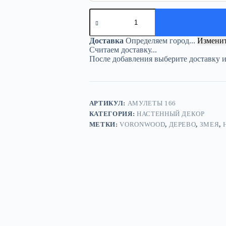
Количество
товара
Настенный
амулет
Доставка
Определяем город...
Измени
«Змея»
Считаем доставку...
из
После добавления выберите доставку 
дерева
и
металла
зеленый
АРТИКУЛ:
АМУЛЕТЫ 166
КАТЕГОРИЯ:
НАСТЕННЫЙ ДЕКОР
МЕТКИ:
VORONWOOD
,
ДЕРЕВО
,
ЗМЕЯ
,