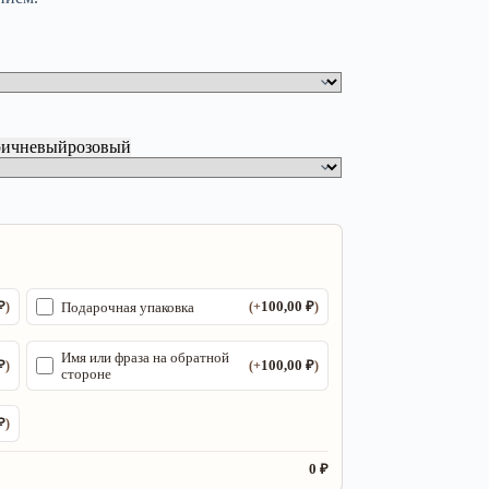
ричневый
розовый
₽
100,00
₽
Подарочная упаковка
)
(+
)
Имя или фраза на обратной
₽
100,00
₽
)
(+
)
стороне
₽
)
0 ₽