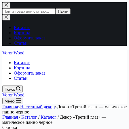
Перейти
к
Поиск
Найти
сути
по
сайту
Каталог
Корзина
Оформить заказ
Статьи
VoronWood
Каталог
Корзина
Оформить заказ
Статьи
Поиск
VoronWood
Меню
Главная
Настенный декор
Декор «Третий глаз» — магическое
панно черное
Главная
/
Каталог
/
Каталог
/
Декор «Третий глаз» —
магическое панно черное
Скидка