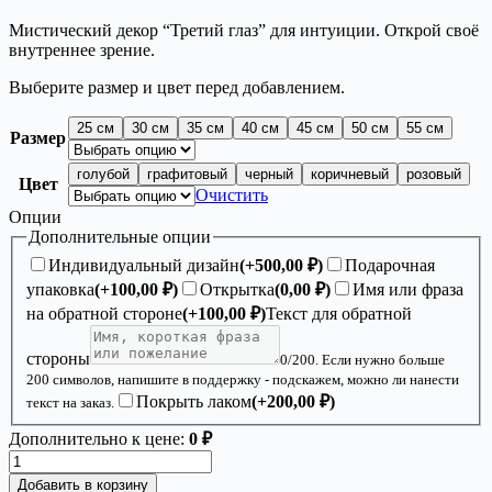
цен:
Мистический декор “Третий глаз” для интуиции. Открой своё
600,00 ₽
внутреннее зрение.
–
2
Выберите размер и цвет перед добавлением.
450,00 ₽
25 см
30 см
35 см
40 см
45 см
50 см
55 см
Размер
голубой
графитовый
черный
коричневый
розовый
Цвет
Очистить
Опции
Дополнительные опции
Индивидуальный дизайн
(+
500,00
₽
)
Подарочная
упаковка
(+
100,00
₽
)
Открытка
(
0,00
₽
)
Имя или фраза
на обратной стороне
(+
100,00
₽
)
Текст для обратной
стороны
0
/200. Если нужно больше
200 символов, напишите в поддержку - подскажем, можно ли нанести
Покрыть лаком
(+
200,00
₽
)
текст на заказ.
Дополнительно к цене:
0 ₽
Количество
товара
Добавить в корзину