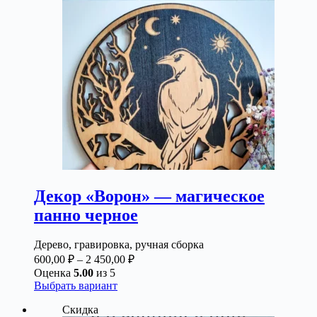
можно
выбрать
на
странице
товара.
Декор «Ворон» — магическое
панно черное
Дерево, гравировка, ручная сборка
Диапазон
600,00
₽
–
2 450,00
₽
цен:
Оценка
5.00
из 5
600,00 ₽
Этот
Выбрать вариант
товар
–
Скидка
имеет
2