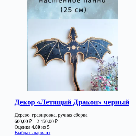
несколько
450,00 ₽
вариаций.
Опции
можно
выбрать
на
странице
товара.
Декор «Летящий Дракон» черный
Дерево, гравировка, ручная сборка
Диапазон
600,00
₽
–
2 450,00
₽
цен:
Оценка
4.80
из 5
600,00 ₽
Этот
Выбрать вариант