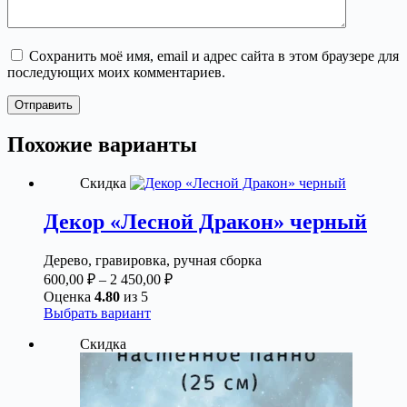
Сохранить моё имя, email и адрес сайта в этом браузере для
последующих моих комментариев.
Отправить
Похожие варианты
Скидка
Декор «Лесной Дракон» черный
Дерево, гравировка, ручная сборка
Диапазон
600,00
₽
–
2 450,00
₽
цен:
Оценка
4.80
из 5
600,00 ₽
Этот
Выбрать вариант
товар
–
Скидка
имеет
2
несколько
450,00 ₽
вариаций.
Опции