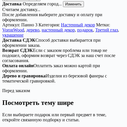
Декор
Доставка
Определяем город...
Изменить
«Третий
Считаем доставку...
глаз»
После добавления выберите доставку и оплату при
—
оформлении.
магическое
Артикул:
Панно 3
Категория:
Настенный декор
Метки:
панно
VoronWood
,
дерево
,
настенный декор
,
подарок
,
Третий глаз
,
черное
украшение
Доставка СДЭК
Способ доставки выбирается при
оформлении заказа.
Возврат СДЭК
Если с заказом проблема или товар не
подошел, оформим возврат через СДЭК за наш счет после
согласования.
Оплата онлайн
Оплатить заказ можно картой при
оформлении.
Дерево и гравировка
Изделия из березовой фанеры с
тематической гравировкой.
Перед заказом
Посмотреть тему шире
Если выбираете подарок или первый предмет в теме,
откройте связанную подборку и статьи.