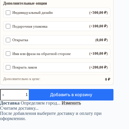
Дополнительные опции
500,00
₽
Индивидуальный дизайн
(+
)
100,00
₽
Подарочная упаковка
(+
)
0,00
₽
Открытка
(
)
100,00
₽
Имя или фраза на обратной стороне
(+
)
200,00
₽
Покрыть лаком
(+
)
Дополнительно к цене:
0 ₽
Количество
Добавить в корзину
товара
Декор
Доставка
Определяем город...
Изменить
«Бражник
Считаем доставку...
и
После добавления выберите доставку и оплату при
метатрон»
оформлении.
—
магическое