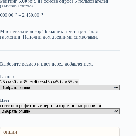
Рейтинг
5.00
из 5 на основе опроса
5
пользователей
(
5
отзывов клиентов)
Диапазон
600,00
₽
–
2 450,00
₽
цен:
600,00 ₽
Мистический декор “Бражник и метатрон” для
–
гармонии. Наполни дом древними символами.
2
450,00 ₽
Выберите размер и цвет перед добавлением.
Размер
25 см
30 см
35 см
40 см
45 см
50 см
55 см
Цвет
голубой
графитовый
черный
коричневый
розовый
ОПЦИИ