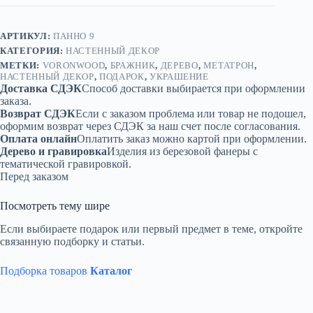
панно
черное
АРТИКУЛ:
ПАННО 9
КАТЕГОРИЯ:
НАСТЕННЫЙ ДЕКОР
МЕТКИ:
VORONWOOD
,
БРАЖНИК
,
ДЕРЕВО
,
МЕТАТРОН
,
НАСТЕННЫЙ ДЕКОР
,
ПОДАРОК
,
УКРАШЕНИЕ
Доставка СДЭК
Способ доставки выбирается при оформлении
заказа.
Возврат СДЭК
Если с заказом проблема или товар не подошел,
оформим возврат через СДЭК за наш счет после согласования.
Оплата онлайн
Оплатить заказ можно картой при оформлении.
Дерево и гравировка
Изделия из березовой фанеры с
тематической гравировкой.
Перед заказом
Посмотреть тему шире
Если выбираете подарок или первый предмет в теме, откройте
связанную подборку и статьи.
Подборка товаров
Каталог