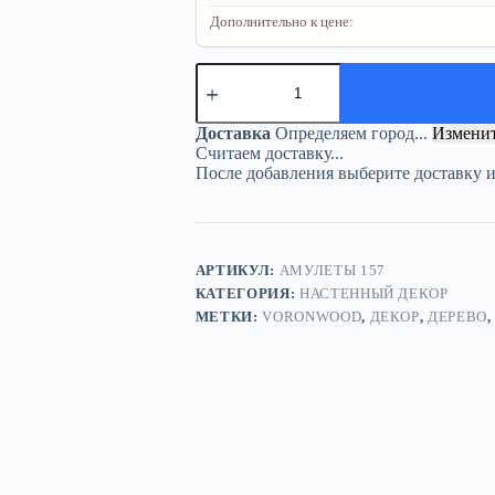
Дополнительно к цене:
Количество
товара
Настенный
декор
Доставка
Определяем город...
Измени
«Волшебная
Считаем доставку...
змея»
После добавления выберите доставку 
черная
АРТИКУЛ:
АМУЛЕТЫ 157
КАТЕГОРИЯ:
НАСТЕННЫЙ ДЕКОР
МЕТКИ:
VORONWOOD
,
ДЕКОР
,
ДЕРЕВО