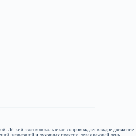
рой. Лёгкий звон колокольчиков сопровождает каждое движение
ений, медитаций и духовных практик, делая каждый день