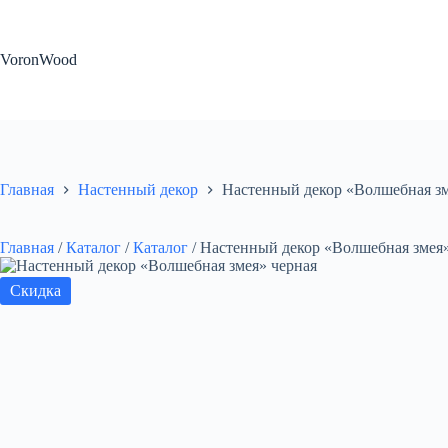
Перейти
к
сути
VoronWood
Главная
Настенный декор
Настенный декор «Волшебная зм
Главная
/
Каталог
/
Каталог
/
Настенный декор «Волшебная змея»
Скидка