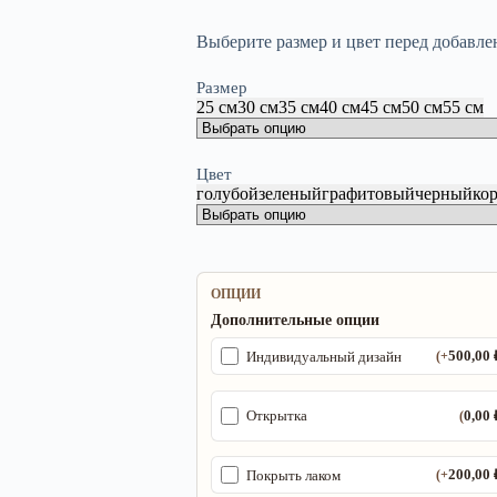
Выберите размер и цвет перед добавле
Размер
25 см
30 см
35 см
40 см
45 см
50 см
55 см
Цвет
голубой
зеленый
графитовый
черный
ко
ОПЦИИ
Дополнительные опции
500,00
Индивидуальный дизайн
(+
0,00
Открытка
(
200,00
Покрыть лаком
(+