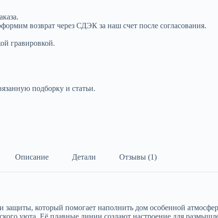
аказа.
оформим возврат через СДЭК за наш счет после согласования.
кой гравировкой.
вязанную подборку и статьи.
Описание
Детали
Отзывы (1)
 и защиты, который помогает наполнить дом особенной атмосфе
еского уюта. Её плавные линии создают настроение для размышл