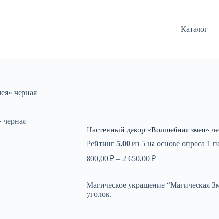
Каталог
ея» черная
 черная
Настенный декор «Волшебная змея» че
Рейтинг
5.00
из 5 на основе опроса
1
по
Диапазон
800,00
₽
–
2 650,00
₽
цен:
800,00 ₽
Магическое украшение “Магическая Зм
–
уголок.
2
650,00 ₽