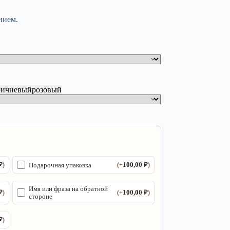
нием.
ричневый
розовый
₽
100,00
₽
Подарочная упаковка
)
(+
)
Имя или фраза на обратной
₽
100,00
₽
)
(+
)
стороне
₽
)