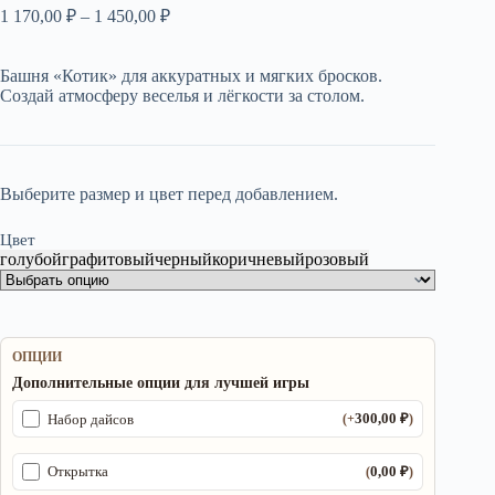
Диапазон
1 170,00
₽
–
1 450,00
₽
цен:
1
170,00 ₽
Башня «Котик» для аккуратных и мягких бросков.
Создай атмосферу веселья и лёгкости за столом.
–
1
450,00 ₽
Выберите размер и цвет перед добавлением.
Цвет
голубой
графитовый
черный
коричневый
розовый
ОПЦИИ
Дополнительные опции для лучшей игры
300,00
₽
Набор дайсов
(+
)
0,00
₽
Открытка
(
)