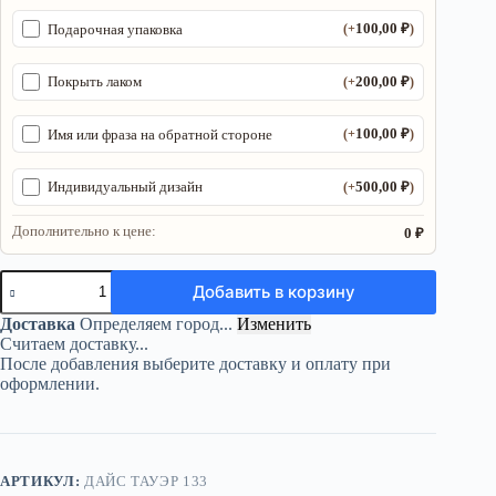
100,00
₽
Подарочная упаковка
(+
)
200,00
₽
Покрыть лаком
(+
)
100,00
₽
Имя или фраза на обратной стороне
(+
)
500,00
₽
Индивидуальный дизайн
(+
)
Дополнительно к цене:
0 ₽
Количество
Добавить в корзину
товара
Dice
Доставка
Определяем город...
Изменить
Tower
Считаем доставку...
«Котик»
После добавления выберите доставку и оплату при
—
оформлении.
дерево
АРТИКУЛ:
ДАЙС ТАУЭР 133