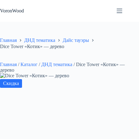
Перейти
к
VoronWood
сути
Главная
ДНД тематика
Дайс тауэры
Dice Tower «Котик» — дерево
Главная
/
Каталог
/
ДНД тематика
/
Dice Tower «Котик» —
дерево
Скидка