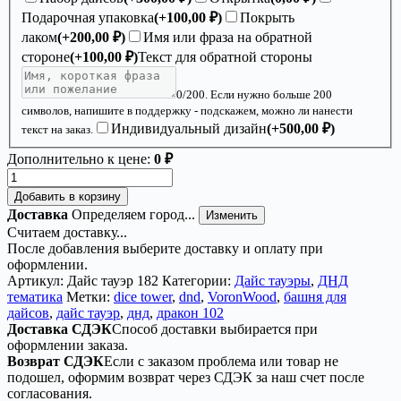
Подарочная упаковка
(+
100,00
₽
)
Покрыть
лаком
(+
200,00
₽
)
Имя или фраза на обратной
стороне
(+
100,00
₽
)
Текст для обратной стороны
0
/200. Если нужно больше 200
символов, напишите в поддержку - подскажем, можно ли нанести
Индивидуальный дизайн
(+
500,00
₽
)
текст на заказ.
Дополнительно к цене:
0 ₽
Количество
товара
Добавить в корзину
Dice
Доставка
Определяем город...
Изменить
Tower
Считаем доставку...
«Дракон
После добавления выберите доставку и оплату при
102»
оформлении.
—
Артикул:
Дайс тауэр 182
Категории:
Дайс тауэры
,
ДНД
дерево
тематика
Метки:
dice tower
,
dnd
,
VoronWood
,
башня для
дайсов
,
дайс тауэр
,
днд
,
дракон 102
Доставка СДЭК
Способ доставки выбирается при
оформлении заказа.
Возврат СДЭК
Если с заказом проблема или товар не
подошел, оформим возврат через СДЭК за наш счет после
согласования.