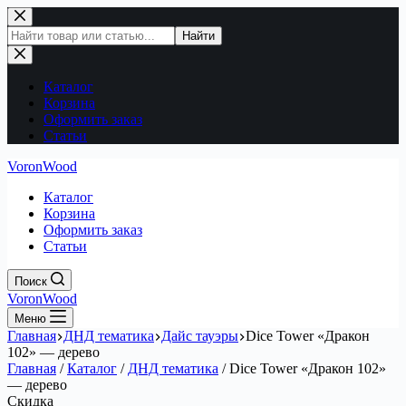
Перейти
к
Поиск
Найти
сути
по
сайту
Каталог
Корзина
Оформить заказ
Статьи
VoronWood
Каталог
Корзина
Оформить заказ
Статьи
Поиск
VoronWood
Меню
Главная
ДНД тематика
Дайс тауэры
Dice Tower «Дракон
102» — дерево
Главная
/
Каталог
/
ДНД тематика
/
Dice Tower «Дракон 102»
— дерево
Скидка