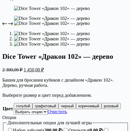
Dice Tower «Дракон 102» — дерево
Первоначальная
Текущая
2 300,00
₽
1 450,00
₽
цена
цена:
составляла
1
Башня для бросания кубиков с дизайном «Дракон 102».
2
Дерево, ручная работа.
450,00 ₽.
300,00 ₽.
Выберите размер и цвет перед добавлением.
голубой
графитовый
черный
коричневый
розовый
Цвет
Очистить
Опции
Дополнительные опции для лучшей игры
Набор дайсов
(+
300,00
₽
)
Открытка
(
0,00
₽
)