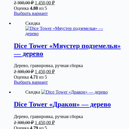
Первоначальная
Текущая
2 300,00
₽
1 450,00
₽
цена
цена:
Оценка
4.80
из 5
составляла
1
Этот
Выбрать вариант
2
450,00 ₽.
товар
Скидка
300,00 ₽.
имеет
несколько
вариаций.
Опции
можно
Dice Tower «Мяустер подземелья»
выбрать
— дерево
на
странице
товара.
Дерево, гравировка, ручная сборка
Первоначальная
Текущая
2 300,00
₽
1 450,00
₽
цена
цена:
Оценка
4.71
из 5
составляла
1
Этот
Выбрать вариант
2
450,00 ₽.
товар
Скидка
300,00 ₽.
имеет
несколько
вариаций.
Dice Tower «Дракон» — дерево
Опции
можно
Дерево, гравировка, ручная сборка
выбрать
Первоначальная
Текущая
2 300,00
₽
1 450,00
₽
на
цена
цена:
Оценка
4.79
из 5
странице