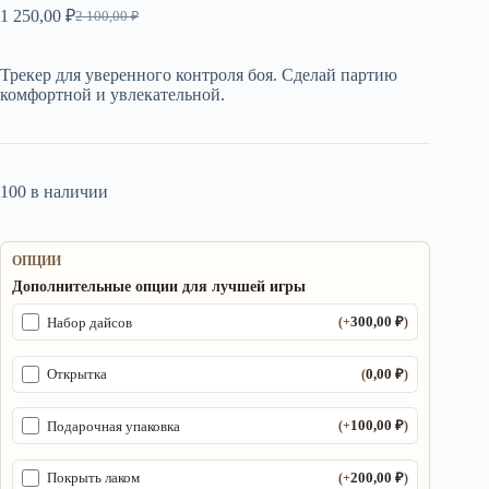
1 250,00
₽
2 100,00
₽
Первоначальная
Текущая
цена
цена:
составляла
1
Трекер для уверенного контроля боя. Сделай партию
2
250,00 ₽.
комфортной и увлекательной.
100,00 ₽.
100 в наличии
ОПЦИИ
Дополнительные опции для лучшей игры
300,00
₽
Набор дайсов
(+
)
0,00
₽
Открытка
(
)
100,00
₽
Подарочная упаковка
(+
)
200,00
₽
Покрыть лаком
(+
)