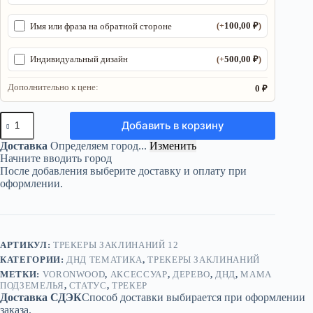
100,00
₽
Имя или фраза на обратной стороне
(+
)
500,00
₽
Индивидуальный дизайн
(+
)
Дополнительно к цене:
0 ₽
Количество
Добавить в корзину
товара
Трекер
Доставка
Определяем город...
Изменить
ДнД
Начните вводить город
«Мама
После добавления выберите доставку и оплату при
подземелья»
оформлении.
—
дерево
АРТИКУЛ:
ТРЕКЕРЫ ЗАКЛИНАНИЙ 12
КАТЕГОРИИ:
ДНД ТЕМАТИКА
,
ТРЕКЕРЫ ЗАКЛИНАНИЙ
МЕТКИ:
VORONWOOD
,
АКСЕССУАР
,
ДЕРЕВО
,
ДНД
,
МАМА
ПОДЗЕМЕЛЬЯ
,
СТАТУС
,
ТРЕКЕР
Доставка СДЭК
Способ доставки выбирается при оформлении
заказа.