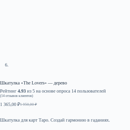
Шкатулка «The Lovers» — дерево
Рейтинг
4.93
из 5 на основе опроса
14
пользователей
(
14
отзывов клиентов)
1 365,00
₽
1 950,00
₽
Первоначальная
Текущая
цена
цена:
составляла
1
Шкатулка для карт Таро. Создай гармонию в гаданиях.
1
365,00 ₽.
950,00 ₽.