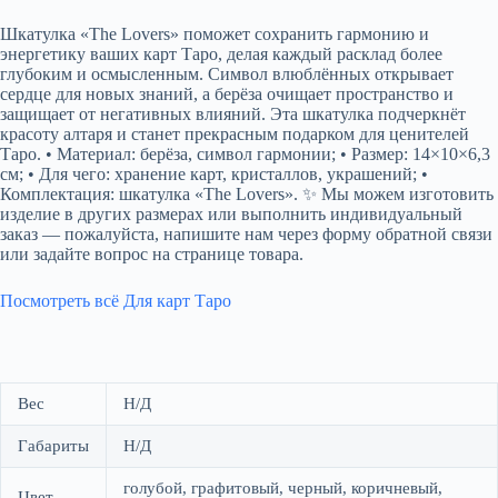
Шкатулка «The Lovers» поможет сохранить гармонию и
энергетику ваших карт Таро, делая каждый расклад более
глубоким и осмысленным. Символ влюблённых открывает
сердце для новых знаний, а берёза очищает пространство и
защищает от негативных влияний. Эта шкатулка подчеркнёт
красоту алтаря и станет прекрасным подарком для ценителей
Таро. • Материал: берёза, символ гармонии; • Размер: 14×10×6,3
см; • Для чего: хранение карт, кристаллов, украшений; •
Комплектация: шкатулка «The Lovers». ✨ Мы можем изготовить
изделие в других размерах или выполнить индивидуальный
заказ — пожалуйста, напишите нам через форму обратной связи
или задайте вопрос на странице товара.
Посмотреть всё Для карт Таро
Вес
Н/Д
Габариты
Н/Д
голубой, графитовый, черный, коричневый,
Цвет