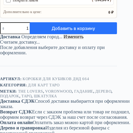
Покрыть лаком
(+
)
Дополнительно к цене:
0 ₽
Количество
Добавить в корзину
товара
Шкатулка
Доставка
Определяем город...
Изменить
«The
Считаем доставку...
Lovers»
После добавления выберите доставку и оплату при
—
оформлении.
дерево
АРТИКУЛ:
КОРОБКИ ДЛЯ КУБИКОВ ДНД 664
КАТЕГОРИЯ:
ДЛЯ КАРТ ТАРО
МЕТКИ:
THE LOVERS
,
VORONWOOD
,
ГАДАНИЕ
,
ДЕРЕВО
,
ПОДАРОК
,
ТАРО
,
ШКАТУЛКА
Доставка СДЭК
Способ доставки выбирается при оформлении
заказа.
Возврат СДЭК
Если с заказом проблема или товар не подошел,
оформим возврат через СДЭК за наш счет после согласования.
Оплата онлайн
Оплатить заказ можно картой при оформлении.
Дерево и гравировка
Изделия из березовой фанеры с