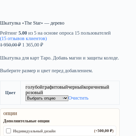
Шкатулка «The Star» — дерево
Рейтинг
5.00
из 5 на основе опроса
15
пользователей
(
15
отзывов клиентов)
Первоначальная
Текущая
1 950,00
₽
1 365,00
₽
цена
цена:
составляла
1
Шкатулка для карт Таро. Добавь магии и защиты колоде.
1
365,00 ₽.
950,00 ₽.
Выберите размер и цвет перед добавлением.
голубой
графитовый
черный
коричневый
розовый
Цвет
Очистить
ОПЦИИ
Дополнительные опции
500,00
₽
Индивидуальный дизайн
(+
)