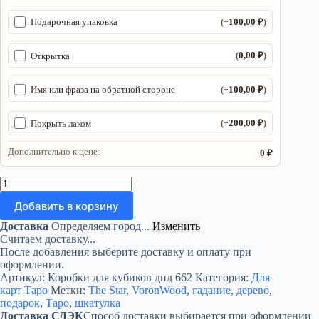
100,00
₽
Подарочная упаковка
(+
)
0,00
₽
Открытка
(
)
100,00
₽
Имя или фраза на обратной стороне
(+
)
200,00
₽
Покрыть лаком
(+
)
Дополнительно к цене:
0 ₽
Количество
товара
Добавить в корзину
Шкатулка
«The
Доставка
Определяем город...
Изменить
Star»
Считаем доставку...
—
После добавления выберите доставку и оплату при
дерево
оформлении.
Артикул:
Коробки для кубиков днд 662
Категория:
Для
карт Таро
Метки:
The Star
,
VoronWood
,
гадание
,
дерево
,
подарок
,
Таро
,
шкатулка
Доставка СДЭК
Способ доставки выбирается при оформлении