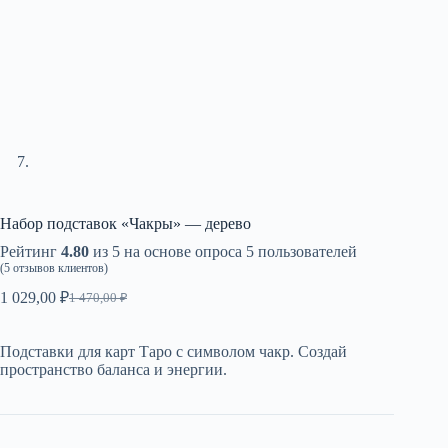
Набор подставок «Чакры» — дерево
Рейтинг
4.80
из 5 на основе опроса
5
пользователей
(
5
отзывов клиентов)
1 029,00
₽
1 470,00
₽
Первоначальная
Текущая
цена
цена:
составляла
1
Подставки для карт Таро с символом чакр. Создай
1
029,00 ₽.
пространство баланса и энергии.
470,00 ₽.