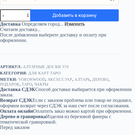
Количество
Добавить в корзину
товара
Набор
Доставка
Определяем город...
Изменить
подставок
Считаем доставку...
«Чакры»
После добавления выберите доставку и оплату при
—
оформлении.
дерево
АРТИКУЛ:
АЛТАРНЫЕ ДОСКИ 370
КАТЕГОРИЯ:
ДЛЯ КАРТ ТАРО
МЕТКИ:
VORONWOOD
,
АКСЕССУАР
,
АЛТАРЬ
,
ДЕРЕВО
,
ПОДАРОК
,
ТАРО
,
ЧАКРЫ
Доставка СДЭК
Способ доставки выбирается при оформлении
заказа.
Возврат СДЭК
Если с заказом проблема или товар не подошел,
оформим возврат через СДЭК за наш счет после согласования.
Оплата онлайн
Оплатить заказ можно картой при оформлении.
Дерево и гравировка
Изделия из березовой фанеры с
тематической гравировкой.
Перед заказом