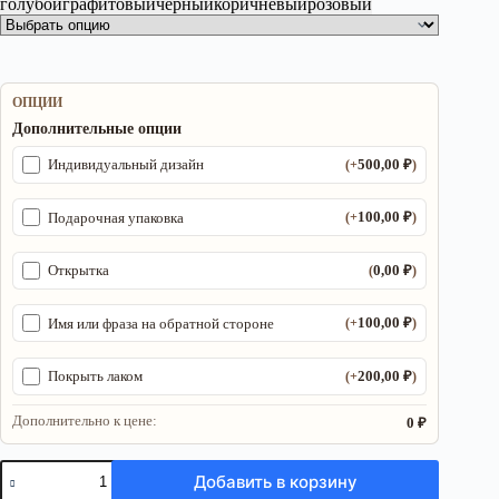
голубой
графитовый
черный
коричневый
розовый
ОПЦИИ
Дополнительные опции
500,00
₽
Индивидуальный дизайн
(+
)
100,00
₽
Подарочная упаковка
(+
)
0,00
₽
Открытка
(
)
100,00
₽
Имя или фраза на обратной стороне
(+
)
200,00
₽
Покрыть лаком
(+
)
Дополнительно к цене:
0 ₽
Количество
Добавить в корзину
товара