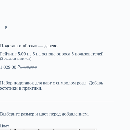
Подставки «Розы» — дерево
Рейтинг
5.00
из 5 на основе опроса
5
пользователей
(
5
отзывов клиентов)
1 029,00
₽
1 470,00
₽
Первоначальная
Текущая
цена
цена:
составляла
1
Набор подставок для карт с символом розы. Добавь
1
029,00 ₽.
эстетики в практики.
470,00 ₽.
Выберите размер и цвет перед добавлением.
Цвет