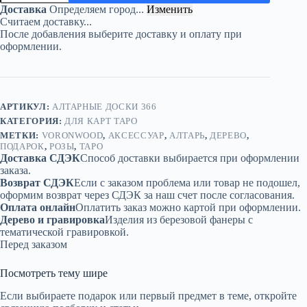
Подставки
Доставка
Определяем город...
Изменить
«Розы»
Считаем доставку...
—
После добавления выберите доставку и оплату при
дерево
оформлении.
АРТИКУЛ:
АЛТАРНЫЕ ДОСКИ 366
КАТЕГОРИЯ:
ДЛЯ КАРТ ТАРО
МЕТКИ:
VORONWOOD
,
АКСЕССУАР
,
АЛТАРЬ
,
ДЕРЕВО
,
ПОДАРОК
,
РОЗЫ
,
ТАРО
Доставка СДЭК
Способ доставки выбирается при оформлении
заказа.
Возврат СДЭК
Если с заказом проблема или товар не подошел,
оформим возврат через СДЭК за наш счет после согласования.
Оплата онлайн
Оплатить заказ можно картой при оформлении.
Дерево и гравировка
Изделия из березовой фанеры с
тематической гравировкой.
Перед заказом
Посмотреть тему шире
Если выбираете подарок или первый предмет в теме, откройте