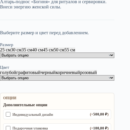
200,00 ₽
Алтарь-поднос «Богиня» для ритуалов и сервировки.
Внеси энергию женской силы.
–
4
900,00 ₽
Выберите размер и цвет перед добавлением.
Размер
25 см
30 см
35 см
40 см
45 см
50 см
55 см
Цвет
голубой
графитовый
черный
коричневый
розовый
ОПЦИИ
Дополнительные опции
500,00
₽
Индивидуальный дизайн
(+
)
100,00
₽
Подарочная упаковка
(+
)