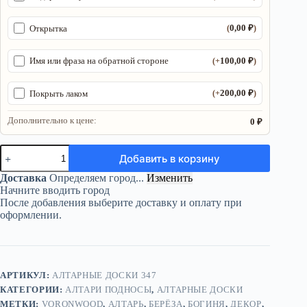
0,00
₽
Открытка
(
)
100,00
₽
Имя или фраза на обратной стороне
(+
)
200,00
₽
Покрыть лаком
(+
)
Дополнительно к цене:
0 ₽
Количество
Добавить в корзину
товара
Алтарь-
Доставка
Определяем город...
Изменить
поднос
Начните вводить город
«Богиня»
После добавления выберите доставку и оплату при
—
оформлении.
для
магических
практик
АРТИКУЛ:
АЛТАРНЫЕ ДОСКИ 347
КАТЕГОРИИ:
АЛТАРИ ПОДНОСЫ
,
АЛТАРНЫЕ ДОСКИ
МЕТКИ:
VORONWOOD
,
АЛТАРЬ
,
БЕРЁЗА
,
БОГИНЯ
,
ДЕКОР
,