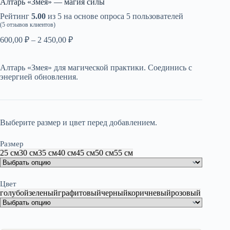
Алтарь «Змея» — магия силы
Рейтинг
5.00
из 5 на основе опроса
5
пользователей
(
5
отзывов клиентов)
Диапазон
600,00
₽
–
2 450,00
₽
цен:
600,00 ₽
Алтарь «Змея» для магической практики. Соединись с
–
энергией обновления.
2
450,00 ₽
Выберите размер и цвет перед добавлением.
Размер
25 см
30 см
35 см
40 см
45 см
50 см
55 см
Цвет
голубой
зеленый
графитовый
черный
коричневый
розовый