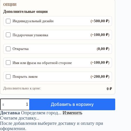
ОПЦИИ
Дополнительные опции
500,00
₽
Индивидуальный дизайн
(+
)
100,00
₽
Подарочная упаковка
(+
)
0,00
₽
Открытка
(
)
100,00
₽
Имя или фраза на обратной стороне
(+
)
200,00
₽
Покрыть лаком
(+
)
Дополнительно к цене:
0 ₽
Количество
Добавить в корзину
товара
Алтарь
Доставка
Определяем город...
Изменить
«Змея»
Считаем доставку...
—
После добавления выберите доставку и оплату при
магия
оформлении.
силы