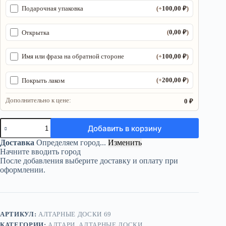
100,00
₽
Подарочная упаковка
(+
)
0,00
₽
Открытка
(
)
100,00
₽
Имя или фраза на обратной стороне
(+
)
200,00
₽
Покрыть лаком
(+
)
Дополнительно к цене:
0 ₽
Количество
Добавить в корзину
товара
Алтарь
Доставка
Определяем город...
Изменить
«Лилит»
Начните вводить город
—
После добавления выберите доставку и оплату при
Путь
оформлении.
в
невыразимое
АРТИКУЛ:
АЛТАРНЫЕ ДОСКИ 69
КАТЕГОРИИ:
АЛТАРИ
,
АЛТАРНЫЕ ДОСКИ