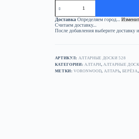
Количество
товара
Алтарь
«Змея»
Доставка
Определяем город...
Измени
—
Считаем доставку...
Озарение
После добавления выберите доставку 
в
молчанье
АРТИКУЛ:
АЛТАРНЫЕ ДОСКИ 528
КАТЕГОРИИ:
АЛТАРИ
,
АЛТАРНЫЕ ДОС
МЕТКИ:
VORONWOOD
,
АЛТАРЬ
,
БЕРЁЗА