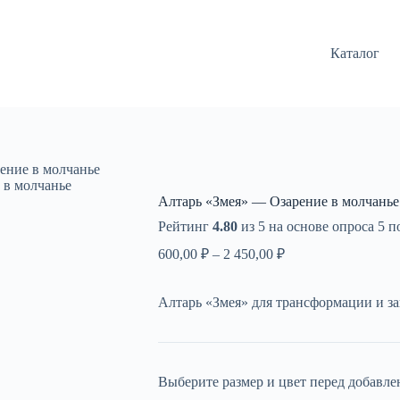
Каталог
ение в молчанье
 в молчанье
Алтарь «Змея» — Озарение в молчанье
Рейтинг
4.80
из 5 на основе опроса
5
по
Диапазон
600,00
₽
–
2 450,00
₽
цен:
600,00 ₽
Алтарь «Змея» для трансформации и з
–
2
450,00 ₽
Выберите размер и цвет перед добавле