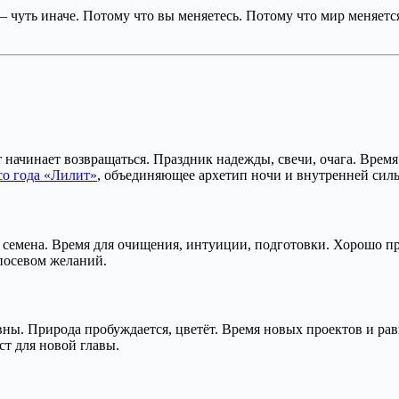
— чуть иначе. Потому что вы меняетесь. Потому что мир меняетс
т начинает возвращаться. Праздник надежды, свечи, очага. Врем
со года «Лилит»
, объединяющее архетип ночи и внутренней сил
я семена. Время для очищения, интуиции, подготовки. Хорошо пр
 посевом желаний.
авны. Природа пробуждается, цветёт. Время новых проектов и ра
т для новой главы.