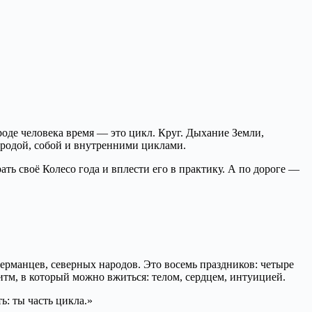
роде человека время — это цикл. Круг. Дыхание Земли,
риродой, собой и внутренними циклами.
ать своё Колесо года и вплести его в практику. А по дороге —
германцев, северных народов. Это восемь праздников: четыре
тм, в который можно вжиться: телом, сердцем, интуицией.
ь: ты часть цикла.»