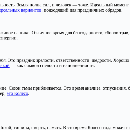
уальность. Земля полна сил, и человек — тоже. Идеальный момен
ерсальных вариантов
, подходящий для праздничных обрядов.
 живое на пике. Отличное время для благодарности, сборов трав
 энергии.
я. Это праздник зрелости, ответственности, щедрости. Хорошо п
овкой
— как символ спелости и наполненности.
ание. Сезон тьмы приближается. Это время анализа, отпускания
мер,
это Колесо
.
окой, тишина, смерть, память. В это время Колесо года может в