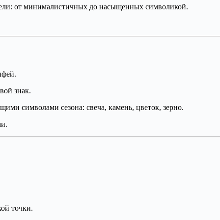
ели: от минималистичных до насыщенных символикой.
лфей.
вой знак.
ющими символами сезона: свеча, камень, цветок, зерно.
ми.
кой точки.