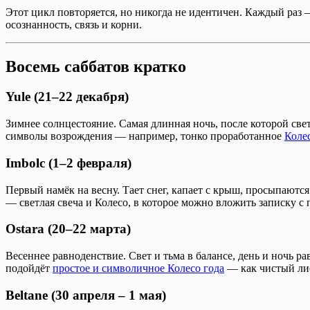
Этот цикл повторяется, но никогда не идентичен. Каждый раз 
осознанность, связь и корни.
Восемь саббатов кратко
Yule (21–22 декабря)
Зимнее солнцестояние. Самая длинная ночь, после которой све
символы возрождения — например, тонко проработанное
Коле
Imbolc (1–2 февраля)
Первый намёк на весну. Тает снег, капает с крыш, просыпаютс
— светлая свеча и Колесо, в которое можно вложить записку с
Ostara (20–22 марта)
Весеннее равноденствие. Свет и тьма в балансе, день и ночь р
подойдёт
простое и символичное Колесо года
— как чистый лис
Beltane (30 апреля – 1 мая)