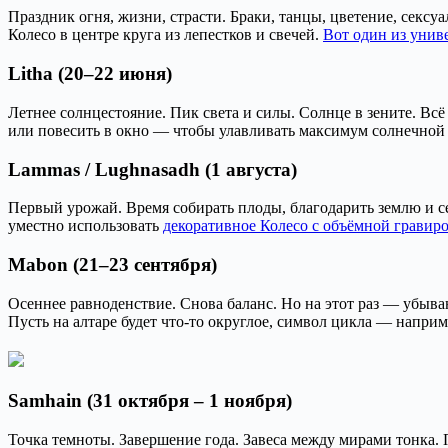
Праздник огня, жизни, страсти. Браки, танцы, цветение, секс
Колесо в центре круга из лепестков и свечей.
Вот один из унив
Litha (20–22 июня)
Летнее солнцестояние. Пик света и силы. Солнце в зените. Всё
или повесить в окно — чтобы улавливать максимум солнечной
Lammas / Lughnasadh (1 августа)
Первый урожай. Время собирать плоды, благодарить землю и себ
уместно использовать
декоративное Колесо с объёмной гравир
Mabon (21–23 сентября)
Осеннее равноденствие. Снова баланс. Но на этот раз — убыв
Пусть на алтаре будет что-то округлое, символ цикла — напри
Samhain (31 октября – 1 ноября)
Точка темноты. Завершение года. Завеса между мирами тонка. П