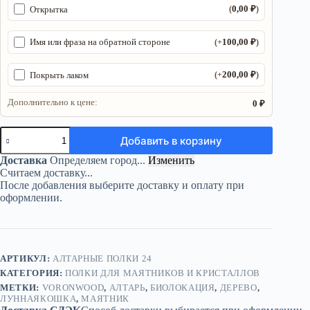
0,00
₽
Открытка
(
)
100,00
₽
Имя или фраза на обратной стороне
(+
)
200,00
₽
Покрыть лаком
(+
)
Дополнительно к цене:
0 ₽
Количество
Добавить в корзину
товара
Волшебная
Доставка
Определяем город...
Изменить
полка
Считаем доставку...
«Лунная
После добавления выберите доставку и оплату при
кошка»
оформлении.
для
кристаллов
и
свечей
АРТИКУЛ:
АЛТАРНЫЕ ПОЛКИ 24
КАТЕГОРИЯ:
ПОЛКИ ДЛЯ МАЯТНИКОВ И КРИСТАЛЛОВ
МЕТКИ:
VORONWOOD
,
АЛТАРЬ
,
БИОЛОКАЦИЯ
,
ДЕРЕВО
,
ЛУННАЯКОШКА
,
МАЯТНИК