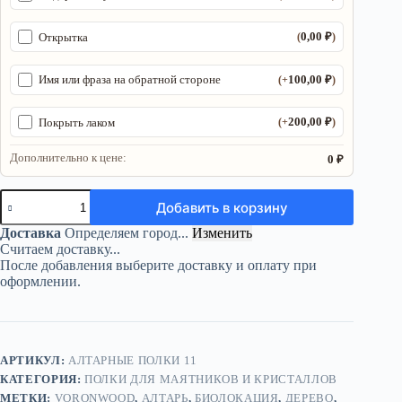
0,00
₽
Открытка
(
)
100,00
₽
Имя или фраза на обратной стороне
(+
)
200,00
₽
Покрыть лаком
(+
)
Дополнительно к цене:
0 ₽
Количество
Добавить в корзину
товара
Полка
Доставка
Определяем город...
Изменить
«Лотус»
Считаем доставку...
—
После добавления выберите доставку и оплату при
алтарный
оформлении.
декор
АРТИКУЛ:
АЛТАРНЫЕ ПОЛКИ 11
КАТЕГОРИЯ:
ПОЛКИ ДЛЯ МАЯТНИКОВ И КРИСТАЛЛОВ
МЕТКИ:
VORONWOOD
,
АЛТАРЬ
,
БИОЛОКАЦИЯ
,
ДЕРЕВО
,