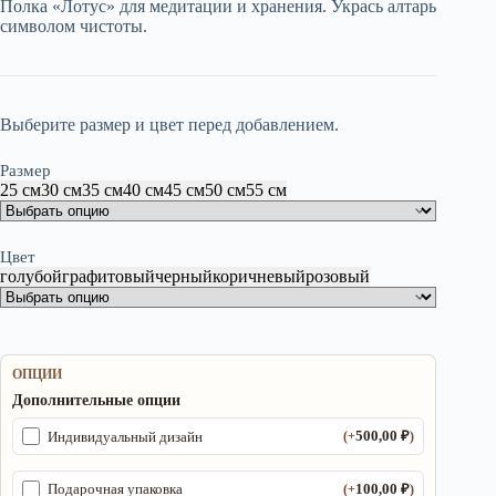
Полка «Лотус» для медитации и хранения. Укрась алтарь
–
символом чистоты.
2
450,00 ₽
Выберите размер и цвет перед добавлением.
Размер
25 см
30 см
35 см
40 см
45 см
50 см
55 см
Цвет
голубой
графитовый
черный
коричневый
розовый
ОПЦИИ
Дополнительные опции
500,00
₽
Индивидуальный дизайн
(+
)
100,00
₽
Подарочная упаковка
(+
)