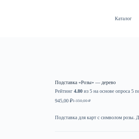
Каталог
Подставка «Розы» — дерево
Рейтинг
4.80
из 5 на основе опроса
5
по
945,00
₽
1 350,00
₽
Первоначальная
Текущая
цена
цена:
составляла
945,00 ₽.
Подставка для карт с символом розы. 
1
350,00 ₽.