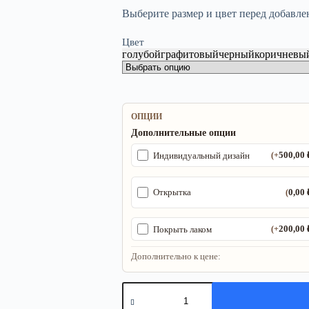
Выберите размер и цвет перед добавле
Цвет
голубой
графитовый
черный
коричневы
ОПЦИИ
Дополнительные опции
500,00
Индивидуальный дизайн
(+
0,00
Открытка
(
200,00
Покрыть лаком
(+
Дополнительно к цене:
Количество
товара