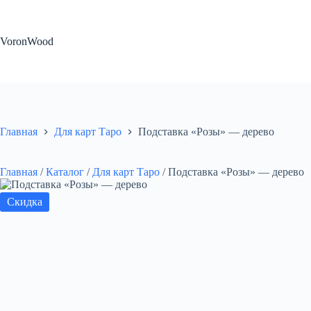
Перейти
к
сути
VoronWood
Главная
Для карт Таро
Подставка «Розы» — дерево
Главная
/
Каталог
/
Для карт Таро
/
Подставка «Розы» — дерево
Скидка