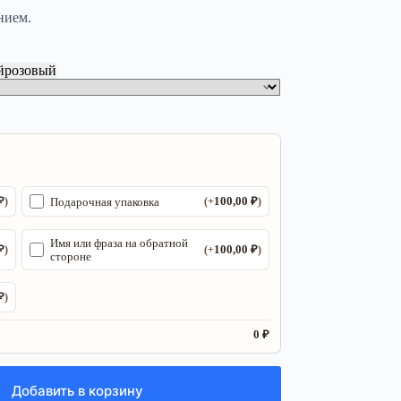
нием.
й
розовый
₽
100,00
₽
Подарочная упаковка
)
(+
)
Имя или фраза на обратной
₽
100,00
₽
)
(+
)
стороне
₽
)
0 ₽
Добавить в корзину