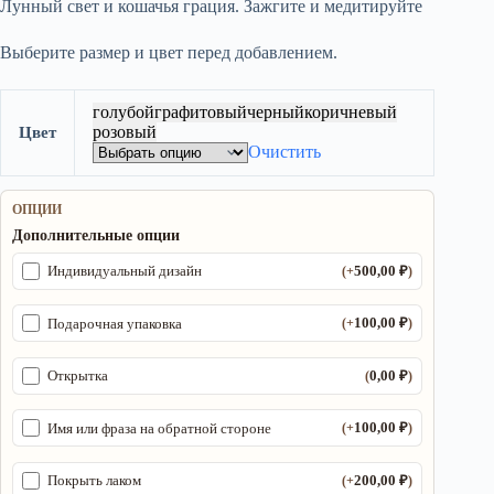
Лунный свет и кошачья грация. Зажгите и медитируйте
2
575,00 ₽.
250,00 ₽.
Выберите размер и цвет перед добавлением.
голубой
графитовый
черный
коричневый
розовый
Цвет
Очистить
ОПЦИИ
Дополнительные опции
500,00
₽
Индивидуальный дизайн
(+
)
100,00
₽
Подарочная упаковка
(+
)
0,00
₽
Открытка
(
)
100,00
₽
Имя или фраза на обратной стороне
(+
)
200,00
₽
Покрыть лаком
(+
)