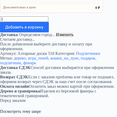
Дополнительно к цене:
0 ₽
Количество
товара
Добавить в корзину
Куб-
подсвечник
Доставка
Определяем город...
Изменить
«Кошки
Считаем доставку...
на
После добавления выберите доставку и оплату при
луне»
оформлении.
—
Артикул:
Алтарные доски 518
Категория:
Подсвечники
игра
Метки:
дерево
,
игра_теней
,
кошки_на_луне
,
подарок
,
теней
подсвечник
,
фонарь
Доставка СДЭК
Способ доставки выбирается при оформлении
заказа.
Возврат СДЭК
Если с заказом проблема или товар не подошел,
оформим возврат через СДЭК за наш счет после согласования.
Оплата онлайн
Оплатить заказ можно картой при оформлении.
Дерево и гравировка
Изделия из березовой фанеры с
тематической гравировкой.
Перед заказом
Посмотреть тему шире