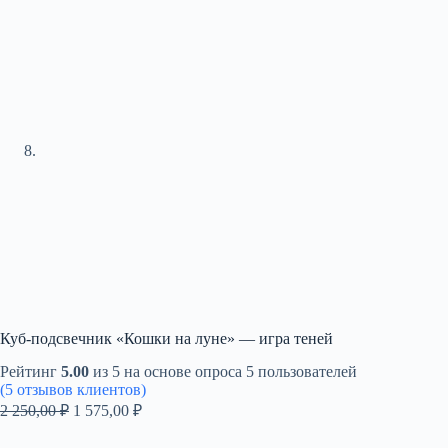
Куб-подсвечник «Кошки на луне» — игра теней
Рейтинг
5.00
из 5 на основе опроса
5
пользователей
(
5
отзывов клиентов)
Первоначальная
Текущая
2 250,00
₽
1 575,00
₽
цена
цена:
составляла
1