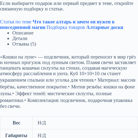
Если выбираете подарок или первый предмет в теме, откройте
связанную подборку и статьи.
Статья по теме
Что такое алтарь и зачем он нужен в
повседневной магии
Подборка товаров
Алтарные доски
Описание
Детали
Отзывы (5)
«Кошки на луне» — подсвечник, который переносит в мир грёз
и ночных прогулок под лунным светом. Пламя свечи заставляет
танцевать кошачьи силуэты на стенах, создавая магическую
атмосферу расслабления и уюта. Куб 10×10×10 см станет
украшением спальни или уголка для чтения.‣ Материал: массив
берёзы, качественное покрытие.‣ Мотив резьбы: кошки на фоне
луны.‣ Эффект теней: мистические силуэты, полные
романтики.‣ Комплектация: подсвечник, подарочная упаковка
без свечи.
Вес
Н/Д
Габариты
Н/Д