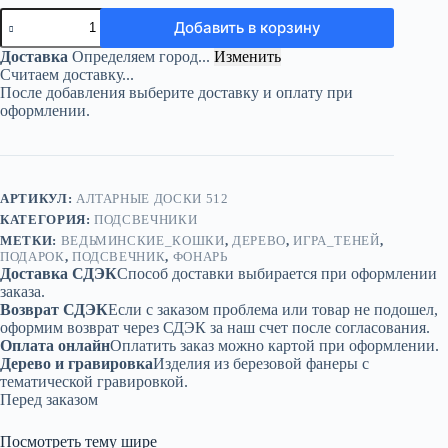
Количество
Добавить в корзину
товара
Куб-
Доставка
Определяем город...
Изменить
подсвечник
Считаем доставку...
«Ведьминские
После добавления выберите доставку и оплату при
кошки»
оформлении.
—
игра
теней
АРТИКУЛ:
АЛТАРНЫЕ ДОСКИ 512
КАТЕГОРИЯ:
ПОДСВЕЧНИКИ
МЕТКИ:
ВЕДЬМИНСКИЕ_КОШКИ
,
ДЕРЕВО
,
ИГРА_ТЕНЕЙ
,
ПОДАРОК
,
ПОДСВЕЧНИК
,
ФОНАРЬ
Доставка СДЭК
Способ доставки выбирается при оформлении
заказа.
Возврат СДЭК
Если с заказом проблема или товар не подошел,
оформим возврат через СДЭК за наш счет после согласования.
Оплата онлайн
Оплатить заказ можно картой при оформлении.
Дерево и гравировка
Изделия из березовой фанеры с
тематической гравировкой.
Перед заказом
Посмотреть тему шире