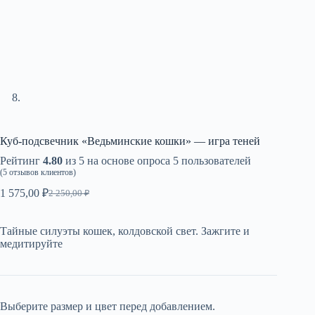
Куб-подсвечник «Ведьминские кошки» — игра теней
Рейтинг
4.80
из 5 на основе опроса
5
пользователей
(
5
отзывов клиентов)
1 575,00
₽
2 250,00
₽
Первоначальная
Текущая
цена
цена:
составляла
1
Тайные силуэты кошек, колдовской свет. Зажгите и
2
575,00 ₽.
медитируйте
250,00 ₽.
Выберите размер и цвет перед добавлением.