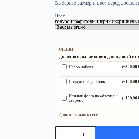
Выберите размер и цвет перед добавле
Цвет
голубой
графитовый
черный
коричневы
ОПЦИИ
Дополнительные опции для лучшей иг
300,00
Набор дайсов
(+
100,00
Подарочная упаковка
(+
Имя или фраза на обратной
100,00
(+
стороне
Дополнительно к цене:
Количество
товара
Органайзер