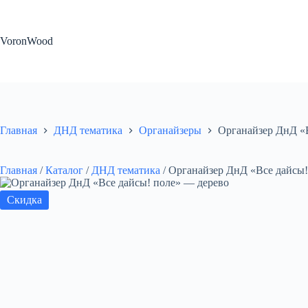
Перейти
к
сути
VoronWood
Главная
ДНД тематика
Органайзеры
Органайзер ДнД «
Главная
/
Каталог
/
ДНД тематика
/
Органайзер ДнД «Все дайсы!
Скидка