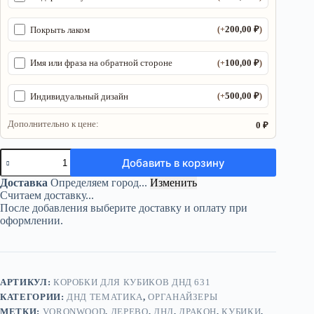
200,00
₽
Покрыть лаком
(+
)
100,00
₽
Имя или фраза на обратной стороне
(+
)
500,00
₽
Индивидуальный дизайн
(+
)
Дополнительно к цене:
0 ₽
Количество
Добавить в корзину
товара
Органайзер
Доставка
Определяем город...
Изменить
ДнД
Считаем доставку...
«Дракон»
После добавления выберите доставку и оплату при
—
оформлении.
дерево
АРТИКУЛ:
КОРОБКИ ДЛЯ КУБИКОВ ДНД 631
КАТЕГОРИИ:
ДНД ТЕМАТИКА
,
ОРГАНАЙЗЕРЫ
МЕТКИ:
VORONWOOD
,
ДЕРЕВО
,
ДНД
,
ДРАКОН
,
КУБИКИ
,