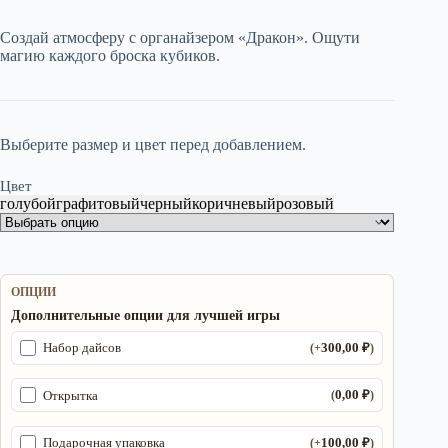
цена
цена:
составляла
2
Создай атмосферу с органайзером «Дракон». Ощути
3
000,00 ₽.
магию каждого броска кубиков.
000,00 ₽.
Выберите размер и цвет перед добавлением.
Цвет
голубой
графитовый
черный
коричневый
розовый
ОПЦИИ
Дополнительные опции для лучшей игры
300,00
₽
Набор дайсов
(+
)
0,00
₽
Открытка
(
)
100,00
₽
Подарочная упаковка
(+
)