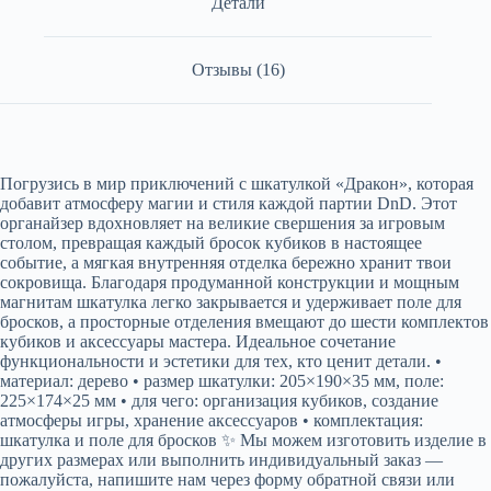
Детали
Отзывы (16)
Погрузись в мир приключений с шкатулкой «Дракон», которая
добавит атмосферу магии и стиля каждой партии DnD. Этот
органайзер вдохновляет на великие свершения за игровым
столом, превращая каждый бросок кубиков в настоящее
событие, а мягкая внутренняя отделка бережно хранит твои
сокровища. Благодаря продуманной конструкции и мощным
магнитам шкатулка легко закрывается и удерживает поле для
бросков, а просторные отделения вмещают до шести комплектов
кубиков и аксессуары мастера. Идеальное сочетание
функциональности и эстетики для тех, кто ценит детали. •
материал: дерево • размер шкатулки: 205×190×35 мм, поле:
225×174×25 мм • для чего: организация кубиков, создание
атмосферы игры, хранение аксессуаров • комплектация:
шкатулка и поле для бросков ✨ Мы можем изготовить изделие в
других размерах или выполнить индивидуальный заказ —
пожалуйста, напишите нам через форму обратной связи или