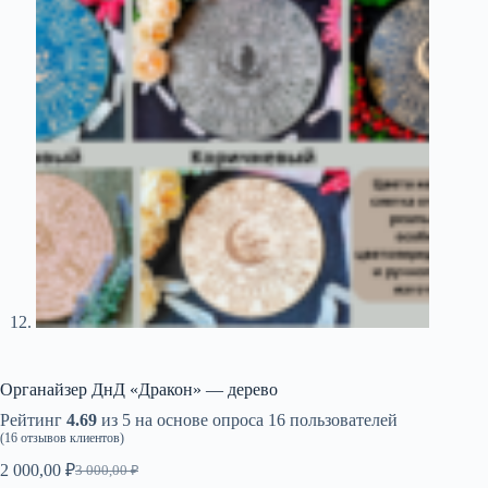
Органайзер ДнД «Дракон» — дерево
Рейтинг
4.69
из 5 на основе опроса
16
пользователей
(
16
отзывов клиентов)
2 000,00
₽
3 000,00
₽
Первоначальная
Текущая