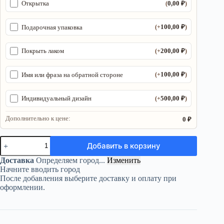
0,00
₽
Открытка
(
)
100,00
₽
Подарочная упаковка
(+
)
200,00
₽
Покрыть лаком
(+
)
100,00
₽
Имя или фраза на обратной стороне
(+
)
500,00
₽
Индивидуальный дизайн
(+
)
Дополнительно к цене:
0 ₽
Количество
Добавить в корзину
товара
Органайзер
Доставка
Определяем город...
Изменить
ДнД
Начните вводить город
«Стрелок
После добавления выберите доставку и оплату при
5»
оформлении.
—
дерево