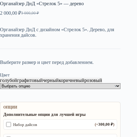
Органайзер ДнД «Стрелок 5» — дерево
2 000,00
₽
3 000,00
₽
Первоначальная
Текущая
цена
цена:
составляла
2
Органайзер ДнД с дизайном «Стрелок 5». Дерево, для
3
000,00 ₽.
хранения дайсов.
000,00 ₽.
Выберите размер и цвет перед добавлением.
Цвет
голубой
графитовый
черный
коричневый
розовый
ОПЦИИ
Дополнительные опции для лучшей игры
300,00
₽
Набор дайсов
(+
)