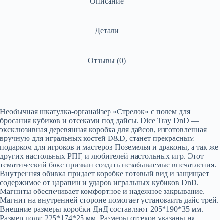
Описание
Детали
Отзывы (0)
Необычная шкатулка-органайзер «Стрелок» с полем для
бросания кубиков и отсеками под дайсы. Dice Tray DnD —
эксклюзивная деревянная коробка для дайсов, изготовленная
вручную для игральных костей D&D, станет прекрасным
подарком для игроков и мастеров Поземелья и драконы, а так же
других настольных РПГ, и любителей настольных игр. Этот
тематический бокс призван создать незабываемые впечатления.
Внутренняя обивка придает коробке готовый вид и защищает
содержимое от царапин и ударов игральных кубиков DnD.
Магниты обеспечивает комфортное и надежное закрывание.
Магнит на внутренней стороне помогает установаить дайс трей.
Внешние размеры коробки ДнД составляют 205*190*35 мм.
Размер поля: 225*174*25 мм. Размеры отсеков указаны на