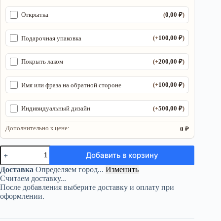
0,00
₽
Открытка
(
)
100,00
₽
Подарочная упаковка
(+
)
200,00
₽
Покрыть лаком
(+
)
100,00
₽
Имя или фраза на обратной стороне
(+
)
500,00
₽
Индивидуальный дизайн
(+
)
Дополнительно к цене:
0 ₽
Количество
Добавить в корзину
товара
Органайзер
Доставка
Определяем город...
Изменить
ДнД
Считаем доставку...
«Могло
После добавления выберите доставку и оплату при
быть
оформлении.
и
хуже»
—