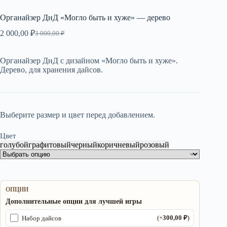
Органайзер ДнД «Могло быть и хуже» — дерево
2 000,00
₽
3 000,00
₽
Первоначальная
Текущая
цена
цена:
составляла
2
Органайзер ДнД с дизайном «Могло быть и хуже».
3
000,00 ₽.
Дерево, для хранения дайсов.
000,00 ₽.
Выберите размер и цвет перед добавлением.
Цвет
голубой
графитовый
черный
коричневый
розовый
ОПЦИИ
Дополнительные опции для лучшей игры
300,00
₽
Набор дайсов
(+
)