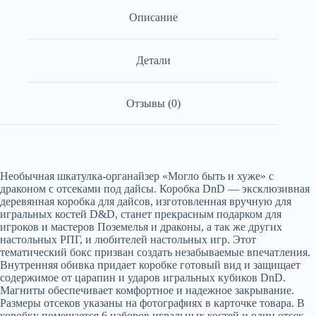
Описание
Детали
Отзывы (0)
Необычная шкатулка-органайзер «Могло быть и хуже» с
драконом с отсеками под дайсы. Коробка DnD — эксклюзивная
деревянная коробка для дайсов, изготовленная вручную для
игральных костей D&D, станет прекрасным подарком для
игроков и мастеров Поземелья и драконы, а так же других
настольных РПГ, и любителей настольных игр. Этот
тематический бокс призван создать незабываемые впечатления.
Внутренняя обивка придает коробке готовый вид и защищает
содержимое от царапин и ударов игральных кубиков DnD.
Магниты обеспечивает комфортное и надежное закрывание.
Размеры отсеков указаны на фотографиях в карточке товара. В
коробку помещается 6 наборов игральных костей и один отсек