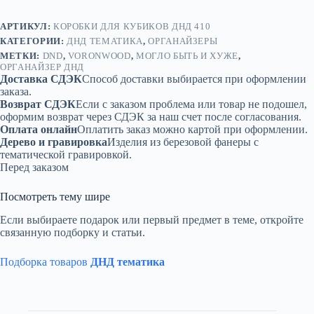
дерево
АРТИКУЛ:
КОРОБКИ ДЛЯ КУБИКОВ ДНД 410
КАТЕГОРИИ:
ДНД ТЕМАТИКА
,
ОРГАНАЙЗЕРЫ
МЕТКИ:
DND
,
VORONWOOD
,
МОГЛО БЫТЬ И ХУЖЕ
,
ОРГАНАЙЗЕР ДНД
Доставка СДЭК
Способ доставки выбирается при оформлении
заказа.
Возврат СДЭК
Если с заказом проблема или товар не подошел,
оформим возврат через СДЭК за наш счет после согласования.
Оплата онлайн
Оплатить заказ можно картой при оформлении.
Дерево и гравировка
Изделия из березовой фанеры с
тематической гравировкой.
Перед заказом
Посмотреть тему шире
Если выбираете подарок или первый предмет в теме, откройте
связанную подборку и статьи.
Подборка товаров
ДНД тематика