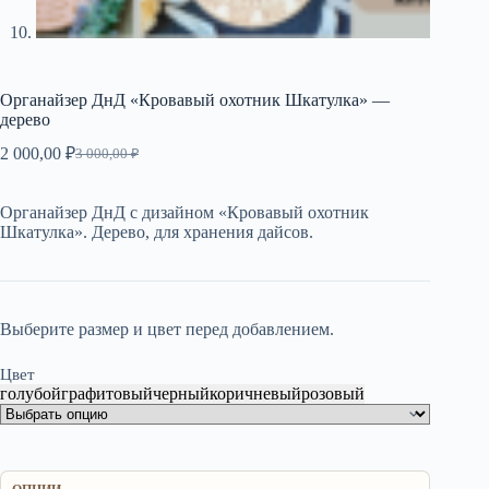
Органайзер ДнД «Кровавый охотник Шкатулка» —
дерево
2 000,00
₽
3 000,00
₽
Первоначальная
Текущая
цена
цена:
составляла
2
Органайзер ДнД с дизайном «Кровавый охотник
3
000,00 ₽.
Шкатулка». Дерево, для хранения дайсов.
000,00 ₽.
Выберите размер и цвет перед добавлением.
Цвет
голубой
графитовый
черный
коричневый
розовый