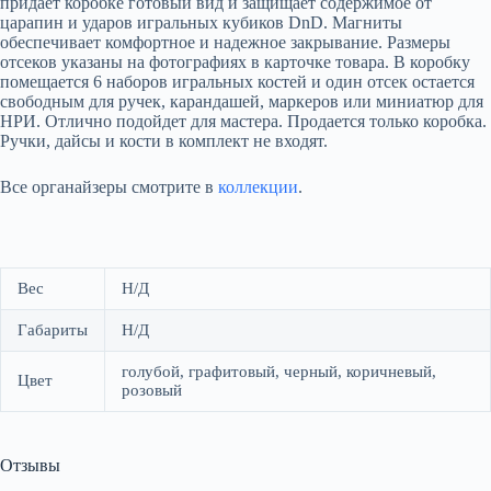
придает коробке готовый вид и защищает содержимое от
царапин и ударов игральных кубиков DnD. Магниты
обеспечивает комфортное и надежное закрывание. Размеры
отсеков указаны на фотографиях в карточке товара. В коробку
помещается 6 наборов игральных костей и один отсек остается
свободным для ручек, карандашей, маркеров или миниатюр для
НРИ. Отлично подойдет для мастера. Продается только коробка.
Ручки, дайсы и кости в комплект не входят.
Все органайзеры смотрите в
коллекции
.
Вес
Н/Д
Габариты
Н/Д
голубой, графитовый, черный, коричневый,
Цвет
розовый
Отзывы