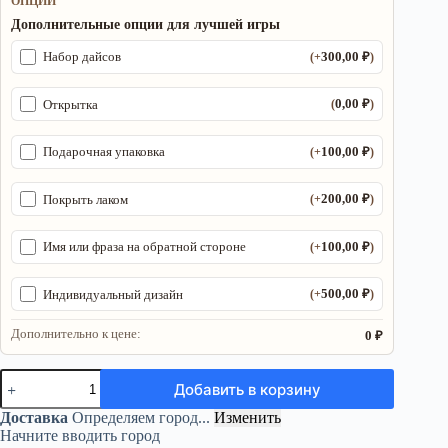
ОПЦИИ
Дополнительные опции для лучшей игры
300,00
₽
Набор дайсов
(+
)
0,00
₽
Открытка
(
)
100,00
₽
Подарочная упаковка
(+
)
200,00
₽
Покрыть лаком
(+
)
100,00
₽
Имя или фраза на обратной стороне
(+
)
500,00
₽
Индивидуальный дизайн
(+
)
Дополнительно к цене:
0 ₽
Количество
Добавить в корзину
товара
Органайзер
Доставка
Определяем город...
Изменить
ДнД
Начните вводить город
«Кровавый