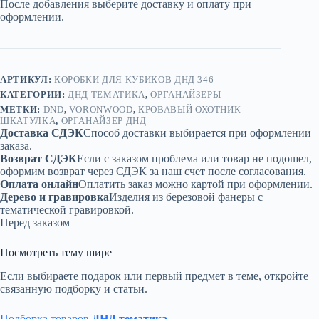
После добавления выберите доставку и оплату при
охотник
оформлении.
Шкатулка»
—
дерево
АРТИКУЛ:
КОРОБКИ ДЛЯ КУБИКОВ ДНД 346
КАТЕГОРИИ:
ДНД ТЕМАТИКА
,
ОРГАНАЙЗЕРЫ
МЕТКИ:
DND
,
VORONWOOD
,
КРОВАВЫЙ ОХОТНИК
ШКАТУЛКА
,
ОРГАНАЙЗЕР ДНД
Доставка СДЭК
Способ доставки выбирается при оформлении
заказа.
Возврат СДЭК
Если с заказом проблема или товар не подошел,
оформим возврат через СДЭК за наш счет после согласования.
Оплата онлайн
Оплатить заказ можно картой при оформлении.
Дерево и гравировка
Изделия из березовой фанеры с
тематической гравировкой.
Перед заказом
Посмотреть тему шире
Если выбираете подарок или первый предмет в теме, откройте
связанную подборку и статьи.
Подборка товаров
ДНД тематика