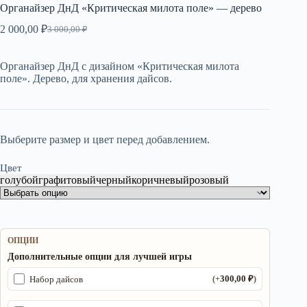
Органайзер ДнД «Критическая милота поле» — дерево
2 000,00
₽
3 000,00
₽
Первоначальная
Текущая
цена
цена:
составляла
2
Органайзер ДнД с дизайном «Критическая милота
3
000,00 ₽.
поле». Дерево, для хранения дайсов.
000,00 ₽.
Выберите размер и цвет перед добавлением.
Цвет
голубой
графитовый
черный
коричневый
розовый
ОПЦИИ
Дополнительные опции для лучшей игры
300,00
₽
Набор дайсов
(+
)