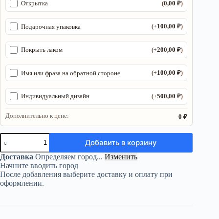
0,00
₽
Открытка
(
)
100,00
₽
Подарочная упаковка
(+
)
200,00
₽
Покрыть лаком
(+
)
100,00
₽
Имя или фраза на обратной стороне
(+
)
500,00
₽
Индивидуальный дизайн
(+
)
Дополнительно к цене:
0 ₽
Количество
Добавить в корзину
товара
Органайзер
Доставка
Определяем город...
Изменить
ДнД
Начните вводить город
«Критическая
После добавления выберите доставку и оплату при
милота
оформлении.
поле»
—
дерево