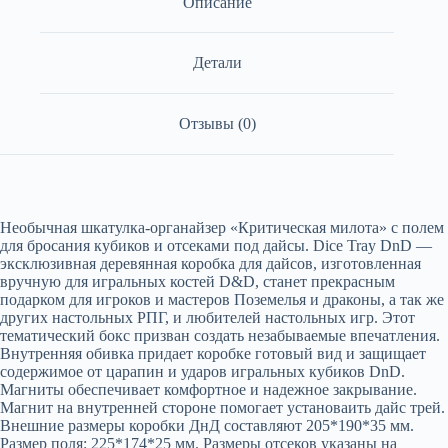
Описание
Детали
Отзывы (0)
Необычная шкатулка-органайзер «Критическая милота» с полем
для бросания кубиков и отсеками под дайсы. Dice Tray DnD —
эксклюзивная деревянная коробка для дайсов, изготовленная
вручную для игральных костей D&D, станет прекрасным
подарком для игроков и мастеров Поземелья и драконы, а так же
других настольных РПГ, и любителей настольных игр. Этот
тематический бокс призван создать незабываемые впечатления.
Внутренняя обивка придает коробке готовый вид и защищает
содержимое от царапин и ударов игральных кубиков DnD.
Магниты обеспечивает комфортное и надежное закрывание.
Магнит на внутренней стороне помогает установаить дайс трей.
Внешние размеры коробки ДнД составляют 205*190*35 мм.
Размер поля: 225*174*25 мм. Размеры отсеков указаны на