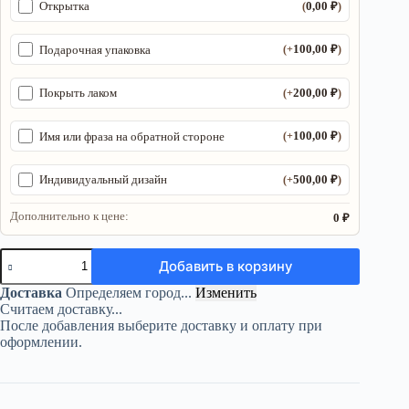
0,00
₽
Открытка
(
)
100,00
₽
Подарочная упаковка
(+
)
200,00
₽
Покрыть лаком
(+
)
100,00
₽
Имя или фраза на обратной стороне
(+
)
500,00
₽
Индивидуальный дизайн
(+
)
Дополнительно к цене:
0 ₽
Количество
Добавить в корзину
товара
Органайзер
Доставка
Определяем город...
Изменить
ДнД
Считаем доставку...
«Клирик
После добавления выберите доставку и оплату при
3»
оформлении.
—
дерево