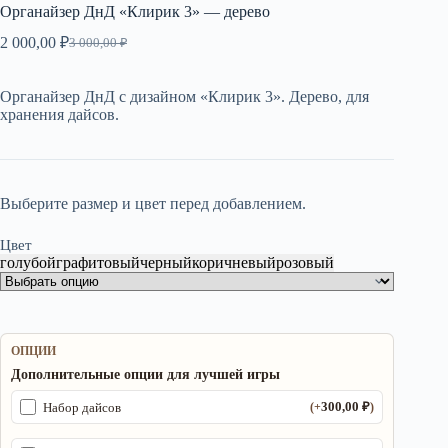
Органайзер ДнД «Клирик 3» — дерево
2 000,00
₽
3 000,00
₽
Первоначальная
Текущая
цена
цена:
составляла
2
Органайзер ДнД с дизайном «Клирик 3». Дерево, для
3
000,00 ₽.
хранения дайсов.
000,00 ₽.
Выберите размер и цвет перед добавлением.
Цвет
голубой
графитовый
черный
коричневый
розовый
ОПЦИИ
Дополнительные опции для лучшей игры
300,00
₽
Набор дайсов
(+
)