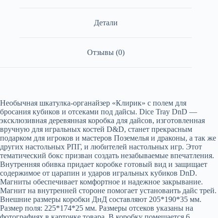
Детали
Отзывы (0)
Необычная шкатулка-органайзер «Клирик» с полем для
бросания кубиков и отсеками под дайсы. Dice Tray DnD —
эксклюзивная деревянная коробка для дайсов, изготовленная
вручную для игральных костей D&D, станет прекрасным
подарком для игроков и мастеров Поземелья и драконы, а так же
других настольных РПГ, и любителей настольных игр. Этот
тематический бокс призван создать незабываемые впечатления.
Внутренняя обивка придает коробке готовый вид и защищает
содержимое от царапин и ударов игральных кубиков DnD.
Магниты обеспечивает комфортное и надежное закрывание.
Магнит на внутренней стороне помогает установаить дайс трей.
Внешние размеры коробки ДнД составляют 205*190*35 мм.
Размер поля: 225*174*25 мм. Размеры отсеков указаны на
фотографиях в карточке товара. В коробку помещается 6