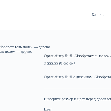
Каталог
Изобретатель поле» — дерево
ль поле» — дерево
Органайзер ДнД «Изобретатель поле» 
2 000,00
₽
3 000,00
₽
Первоначальная
Текущая
цена
цена:
составляла
2
Органайзер ДнД с дизайном «Изобретат
3
000,00 ₽.
000,00 ₽.
Выберите размер и цвет перед добавле
Цвет