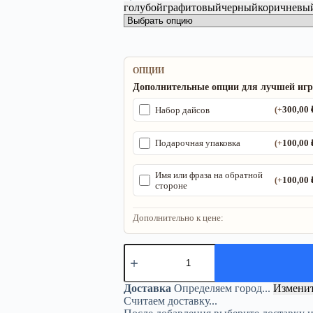
голубой
графитовый
черный
коричневы
ОПЦИИ
Дополнительные опции для лучшей иг
300,00
Набор дайсов
(+
100,00
Подарочная упаковка
(+
Имя или фраза на обратной
100,00
(+
стороне
Дополнительно к цене:
Количество
товара
Органайзер
ДнД
Доставка
Определяем город...
Измени
«Изобретатель
Считаем доставку...
поле»