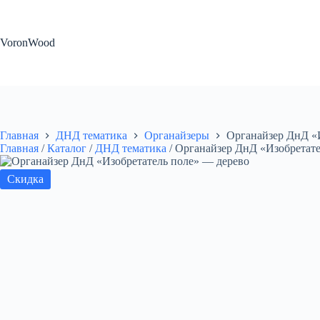
Перейти
к
сути
VoronWood
Главная
ДНД тематика
Органайзеры
Органайзер ДнД «
Главная
/
Каталог
/
ДНД тематика
/
Органайзер ДнД «Изобретате
Скидка