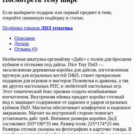
Если выбираете подарок или первый предмет в теме,
откройте связанную подборку и статьи.
Подборка товаров
ДНД тематика
Описание
Детали
Отзывы (0)
Необычная шкатулка-органайзер «Дайс» с полем для бросания
кубиков и отсеками под дайсы. Dice Tray DnD —
эксклюзивная деревянная коробка для дайсов, изготовленная
вручную для игральных костей D&D, станет прекрасным
подарком для игроков и мастеров Поземелья и драконы, а так
же других настольных РПГ, и любителей настольных игр.
Этот тематический бокс призван создать незабываемые
впечатления. Внутренняя обивка придает коробке готовый
вид и защищает содержимое от царапин и ударов игральных
кубиков DnD. Магниты обеспечивает комфортное и надежное
закрывание. Магнит на внутренней стороне помогает
установаить дайс трей. Внешние размеры коробки ДнД
составляют 205*190*35 мм. Размер поля: 225*174*25 мм.
Размеры отсеков указаны на фотографиях в карточке товара. В