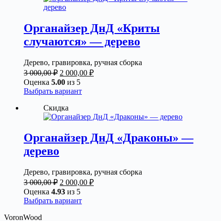
вариаций.
Опции
можно
Органайзер ДнД «Криты
выбрать
случаются» — дерево
на
странице
товара.
Дерево, гравировка, ручная сборка
Первоначальная
Текущая
3 000,00
₽
2 000,00
₽
цена
цена:
Оценка
5.00
из 5
составляла
2
Этот
Выбрать вариант
3
000,00 ₽.
товар
Скидка
000,00 ₽.
имеет
несколько
вариаций.
Опции
Органайзер ДнД «Драконы» —
можно
дерево
выбрать
на
странице
Дерево, гравировка, ручная сборка
товара.
Первоначальная
Текущая
3 000,00
₽
2 000,00
₽
цена
цена:
Оценка
4.93
из 5
составляла
2
Этот
Выбрать вариант
3
000,00 ₽.
товар
VoronWood
000,00 ₽.
имеет