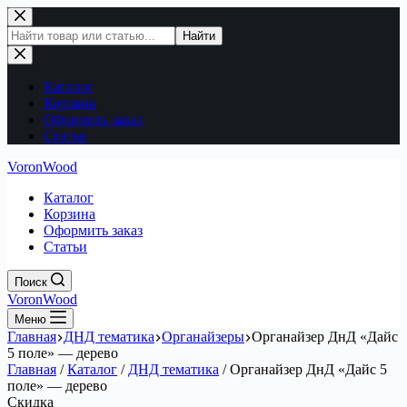
Перейти
к
Поиск
Найти
сути
по
сайту
Каталог
Корзина
Оформить заказ
Статьи
VoronWood
Каталог
Корзина
Оформить заказ
Статьи
Поиск
VoronWood
Меню
Главная
ДНД тематика
Органайзеры
Органайзер ДнД «Дайс
5 поле» — дерево
Главная
/
Каталог
/
ДНД тематика
/
Органайзер ДнД «Дайс 5
поле» — дерево
Скидка