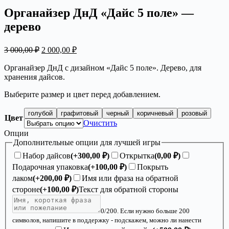
Органайзер ДнД «Дайс 5 поле» —
дерево
Первоначальная
Текущая
3 000,00
₽
2 000,00
₽
цена
цена:
составляла
2
Органайзер ДнД с дизайном «Дайс 5 поле». Дерево, для
3
хранения дайсов.
000,00 ₽.
000,00 ₽.
Выберите размер и цвет перед добавлением.
голубой
графитовый
черный
коричневый
розовый
Цвет
Очистить
Опции
Дополнительные опции для лучшей игры
Набор дайсов
(+
300,00
₽
)
Открытка
(
0,00
₽
)
Подарочная упаковка
(+
100,00
₽
)
Покрыть
лаком
(+
200,00
₽
)
Имя или фраза на обратной
стороне
(+
100,00
₽
)
Текст для обратной стороны
0
/200. Если нужно больше 200
символов, напишите в поддержку - подскажем, можно ли нанести