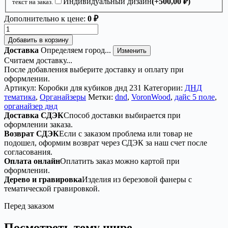
Индивидуальный дизайн
(+
500,00
₽
)
текст на заказ.
Дополнительно к цене:
0 ₽
Количество
товара
Добавить в корзину
Органайзер
Доставка
Определяем город...
Изменить
ДнД
Считаем доставку...
«Дайс
После добавления выберите доставку и оплату при
5
оформлении.
поле»
Артикул:
Коробки для кубиков днд 231
Категории:
ДНД
—
тематика
,
Органайзеры
Метки:
dnd
,
VoronWood
,
дайс 5 поле
,
дерево
органайзер днд
Доставка СДЭК
Способ доставки выбирается при
оформлении заказа.
Возврат СДЭК
Если с заказом проблема или товар не
подошел, оформим возврат через СДЭК за наш счет после
согласования.
Оплата онлайн
Оплатить заказ можно картой при
оформлении.
Дерево и гравировка
Изделия из березовой фанеры с
тематической гравировкой.
Перед заказом
Посмотреть тему шире