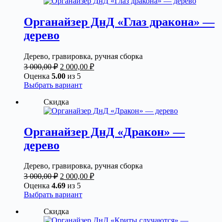
Органайзер ДнД «Глаз дракона» —
дерево
Дерево, гравировка, ручная сборка
Первоначальная
Текущая
3 000,00
₽
2 000,00
₽
цена
цена:
Оценка
5.00
из 5
составляла
2
Этот
Выбрать вариант
3
000,00 ₽.
товар
Скидка
000,00 ₽.
имеет
несколько
вариаций.
Опции
Органайзер ДнД «Дракон» —
можно
дерево
выбрать
на
странице
Дерево, гравировка, ручная сборка
товара.
Первоначальная
Текущая
3 000,00
₽
2 000,00
₽
цена
цена:
Оценка
4.69
из 5
составляла
2
Этот
Выбрать вариант
3
000,00 ₽.
товар
Скидка
000,00 ₽.
имеет
несколько