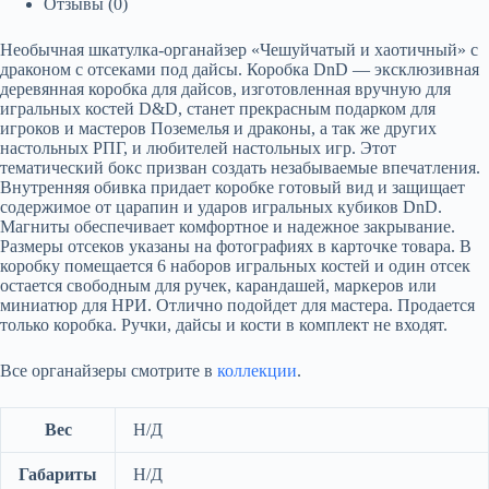
Отзывы (0)
Необычная шкатулка-органайзер «Чешуйчатый и хаотичный» с
драконом с отсеками под дайсы. Коробка DnD — эксклюзивная
деревянная коробка для дайсов, изготовленная вручную для
игральных костей D&D, станет прекрасным подарком для
игроков и мастеров Поземелья и драконы, а так же других
настольных РПГ, и любителей настольных игр. Этот
тематический бокс призван создать незабываемые впечатления.
Внутренняя обивка придает коробке готовый вид и защищает
содержимое от царапин и ударов игральных кубиков DnD.
Магниты обеспечивает комфортное и надежное закрывание.
Размеры отсеков указаны на фотографиях в карточке товара. В
коробку помещается 6 наборов игральных костей и один отсек
остается свободным для ручек, карандашей, маркеров или
миниатюр для НРИ. Отлично подойдет для мастера. Продается
только коробка. Ручки, дайсы и кости в комплект не входят.
Все органайзеры смотрите в
коллекции
.
Вес
Н/Д
Габариты
Н/Д