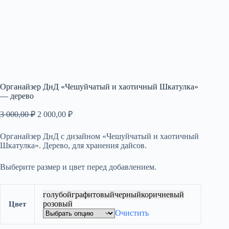
Органайзер ДнД «Чешуйчатый и хаотичный Шкатулка»
— дерево
Первоначальная
Текущая
3 000,00
₽
2 000,00
₽
цена
цена:
составляла
2
Органайзер ДнД с дизайном «Чешуйчатый и хаотичный
3
000,00 ₽.
Шкатулка». Дерево, для хранения дайсов.
000,00 ₽.
Выберите размер и цвет перед добавлением.
голубой
графитовый
черный
коричневый
розовый
Цвет
Очистить