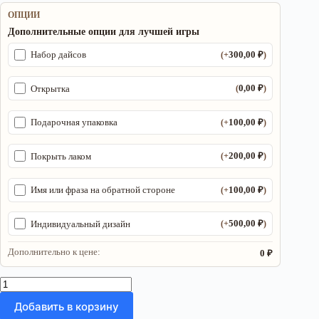
ОПЦИИ
Дополнительные опции для лучшей игры
300,00
₽
Набор дайсов
(+
)
0,00
₽
Открытка
(
)
100,00
₽
Подарочная упаковка
(+
)
200,00
₽
Покрыть лаком
(+
)
100,00
₽
Имя или фраза на обратной стороне
(+
)
500,00
₽
Индивидуальный дизайн
(+
)
Дополнительно к цене:
0 ₽
Количество
товара
Добавить в корзину
Органайзер
ДнД