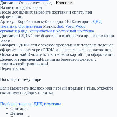
Доставка
Определяем город...
Изменить
«Чешуйчатый
Начните вводить город
и
После добавления выберите доставку и оплату при
хаотичный
оформлении.
Шкатулка»
Артикул:
Коробки для кубиков днд 416
Категории:
ДНД
—
тематика
,
Органайзеры
Метки:
dnd
,
VoronWood
,
дерево
органайзер днд
,
чешуйчатый и хаотичный шкатулка
Доставка СДЭК
Способ доставки выбирается при оформлении
заказа.
Возврат СДЭК
Если с заказом проблема или товар не подошел,
оформим возврат через СДЭК за наш счет после согласования.
Оплата онлайн
Оплатить заказ можно картой при оформлении.
Дерево и гравировка
Изделия из березовой фанеры с
тематической гравировкой.
Перед заказом
Посмотреть тему шире
Если выбираете подарок или первый предмет в теме, откройте
связанную подборку и статьи.
Подборка товаров
ДНД тематика
Описание
Детали