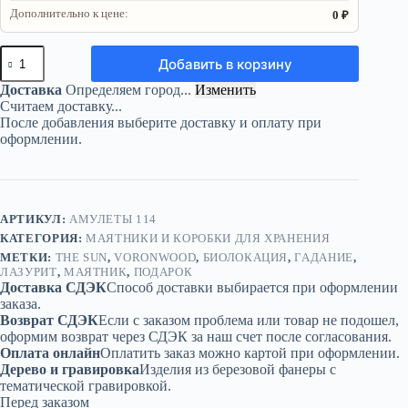
Дополнительно к цене:
0 ₽
Количество
Добавить в корзину
товара
Маятник
Доставка
Определяем город...
Изменить
«The
Считаем доставку...
Sun»
После добавления выберите доставку и оплату при
—
оформлении.
лазурит
АРТИКУЛ:
АМУЛЕТЫ 114
КАТЕГОРИЯ:
МАЯТНИКИ И КОРОБКИ ДЛЯ ХРАНЕНИЯ
МЕТКИ:
THE SUN
,
VORONWOOD
,
БИОЛОКАЦИЯ
,
ГАДАНИЕ
,
ЛАЗУРИТ
,
МАЯТНИК
,
ПОДАРОК
Доставка СДЭК
Способ доставки выбирается при оформлении
заказа.
Возврат СДЭК
Если с заказом проблема или товар не подошел,
оформим возврат через СДЭК за наш счет после согласования.
Оплата онлайн
Оплатить заказ можно картой при оформлении.
Дерево и гравировка
Изделия из березовой фанеры с
тематической гравировкой.
Перед заказом