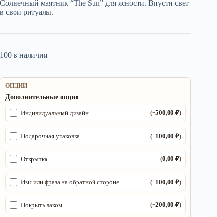
Солнечный маятник “The Sun” для ясности. Впусти свет
1
050,00 ₽.
в свои ритуалы.
500,00 ₽.
100 в наличии
ОПЦИИ
Дополнительные опции
500,00
₽
Индивидуальный дизайн
(+
)
100,00
₽
Подарочная упаковка
(+
)
0,00
₽
Открытка
(
)
100,00
₽
Имя или фраза на обратной стороне
(+
)
200,00
₽
Покрыть лаком
(+
)