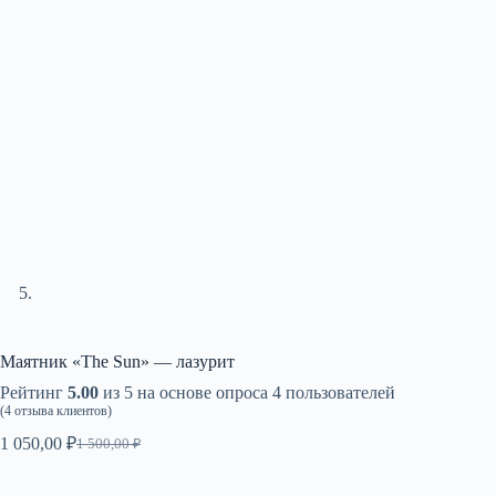
Маятник «The Sun» — лазурит
Рейтинг
5.00
из 5 на основе опроса
4
пользователей
(
4
отзыва клиентов)
1 050,00
₽
1 500,00
₽
Первоначальная
Текущая
цена
цена:
составляла
1