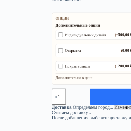
ОПЦИИ
Дополнительные опции
500,00
Индивидуальный дизайн
(+
0,00
Открытка
(
200,00
Покрыть лаком
(+
Дополнительно к цене:
Количество
товара
Маятник
«The
Доставка
Определяем город...
Измени
Moon»
Считаем доставку...
—
После добавления выберите доставку 
лазурит