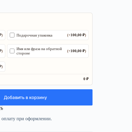
₽
100,00
₽
Подарочная упаковка
)
(+
)
Имя или фраза на обратной
₽
100,00
₽
)
(+
)
стороне
₽
)
0 ₽
Добавить в корзину
ть
и оплату при оформлении.