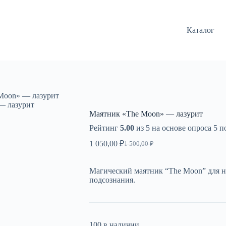
Каталог
Moon» — лазурит
— лазурит
Маятник «The Moon» — лазурит
Рейтинг
5.00
из 5 на основе опроса
5
по
1 050,00
₽
1 500,00
₽
Первоначальная
Текущая
цена
цена:
составляла
1
Магический маятник “The Moon” для н
1
050,00 ₽.
подсознания.
500,00 ₽.
100 в наличии