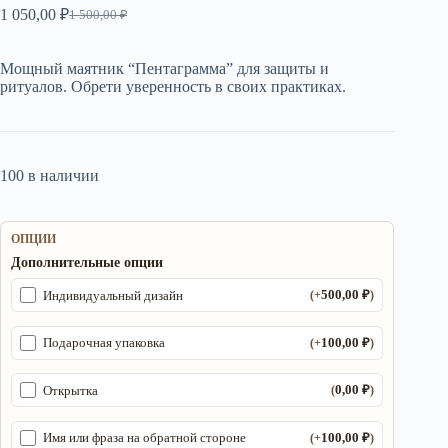
1 050,00
₽
1 500,00
₽
Первоначальная
Текущая
цена
цена:
составляла
1
Мощный маятник “Пентаграмма” для защиты и
1
050,00 ₽.
ритуалов. Обрети уверенность в своих практиках.
500,00 ₽.
100 в наличии
ОПЦИИ
Дополнительные опции
500,00
₽
Индивидуальный дизайн
(+
)
100,00
₽
Подарочная упаковка
(+
)
0,00
₽
Открытка
(
)
100,00
₽
Имя или фраза на обратной стороне
(+
)