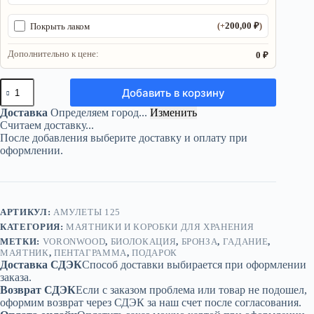
200,00
₽
Покрыть лаком
(+
)
Дополнительно к цене:
0 ₽
Количество
Добавить в корзину
товара
Маятник
Доставка
Определяем город...
Изменить
«Пентаграмма»
Считаем доставку...
—
После добавления выберите доставку и оплату при
бронза
оформлении.
АРТИКУЛ:
АМУЛЕТЫ 125
КАТЕГОРИЯ:
МАЯТНИКИ И КОРОБКИ ДЛЯ ХРАНЕНИЯ
МЕТКИ:
VORONWOOD
,
БИОЛОКАЦИЯ
,
БРОНЗА
,
ГАДАНИЕ
,
МАЯТНИК
,
ПЕНТАГРАММА
,
ПОДАРОК
Доставка СДЭК
Способ доставки выбирается при оформлении
заказа.
Возврат СДЭК
Если с заказом проблема или товар не подошел,
оформим возврат через СДЭК за наш счет после согласования.