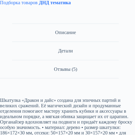
Подборка товаров
ДНД тематика
Описание
Детали
Отзывы (5)
Шкатулка «Дракон и дайс» создана для эпичных партий и
великих сражений. Её магический дизайн и продуманные
отделения помогают мастеру хранить кубики и аксессуары в
идеальном порядке, а мягкая обивка защищает их от царапин.
Органайзер вдохновляет на подвиги и придаёт каждому броску
особую значимость. • материал: дерево • размер шкатулки:
186×172×30 мм, отсеки: 50×157×20 мм и 30×157×20 мм • для