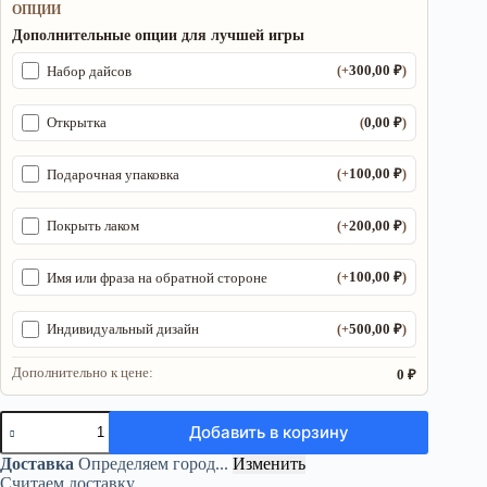
ОПЦИИ
Дополнительные опции для лучшей игры
300,00
₽
Набор дайсов
(+
)
0,00
₽
Открытка
(
)
100,00
₽
Подарочная упаковка
(+
)
200,00
₽
Покрыть лаком
(+
)
100,00
₽
Имя или фраза на обратной стороне
(+
)
500,00
₽
Индивидуальный дизайн
(+
)
Дополнительно к цене:
0 ₽
Количество
Добавить в корзину
товара
Органайзер
Доставка
Определяем город...
Изменить
ДнД
Считаем доставку...