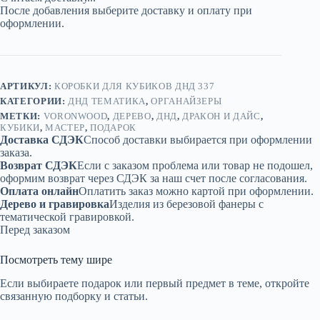
«Дракон
После добавления выберите доставку и оплату при
и
оформлении.
дайс»
—
дерево
АРТИКУЛ:
КОРОБКИ ДЛЯ КУБИКОВ ДНД 337
КАТЕГОРИИ:
ДНД ТЕМАТИКА
,
ОРГАНАЙЗЕРЫ
МЕТКИ:
VORONWOOD
,
ДЕРЕВО
,
ДНД
,
ДРАКОН И ДАЙС
,
КУБИКИ
,
МАСТЕР
,
ПОДАРОК
Доставка СДЭК
Способ доставки выбирается при оформлении
заказа.
Возврат СДЭК
Если с заказом проблема или товар не подошел,
оформим возврат через СДЭК за наш счет после согласования.
Оплата онлайн
Оплатить заказ можно картой при оформлении.
Дерево и гравировка
Изделия из березовой фанеры с
тематической гравировкой.
Перед заказом
Посмотреть тему шире
Если выбираете подарок или первый предмет в теме, откройте
связанную подборку и статьи.