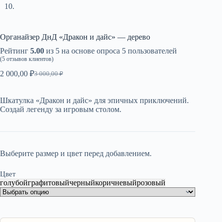
Органайзер ДнД «Дракон и дайс» — дерево
Рейтинг
5.00
из 5 на основе опроса
5
пользователей
(
5
отзывов клиентов)
2 000,00
₽
3 000,00
₽
Первоначальная
Текущая
цена
цена:
составляла
2
Шкатулка «Дракон и дайс» для эпичных приключений.
3
000,00 ₽.
Создай легенду за игровым столом.
000,00 ₽.
Выберите размер и цвет перед добавлением.
Цвет
голубой
графитовый
черный
коричневый
розовый