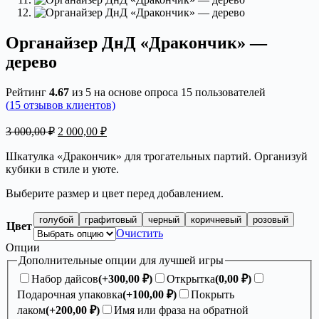
Органайзер ДнД «Дракончик» —
дерево
Рейтинг
4.67
из 5 на основе опроса
15
пользователей
(
15
отзывов клиентов)
Первоначальная
Текущая
3 000,00
₽
2 000,00
₽
цена
цена:
составляла
2
Шкатулка «Дракончик» для трогательных партий. Организуй
3
кубики в стиле и уюте.
000,00 ₽.
000,00 ₽.
Выберите размер и цвет перед добавлением.
голубой
графитовый
черный
коричневый
розовый
Цвет
Очистить
Опции
Дополнительные опции для лучшей игры
Набор дайсов
(+
300,00
₽
)
Открытка
(
0,00
₽
)
Подарочная упаковка
(+
100,00
₽
)
Покрыть
лаком
(+
200,00
₽
)
Имя или фраза на обратной