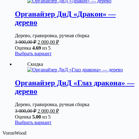
несколько
вариаций.
Опции
Органайзер ДнД «Дракон» —
можно
дерево
выбрать
на
странице
Дерево, гравировка, ручная сборка
товара.
Первоначальная
Текущая
3 000,00
₽
2 000,00
₽
цена
цена:
Оценка
4.69
из 5
составляла
2
Этот
Выбрать вариант
3
000,00 ₽.
товар
Скидка
000,00 ₽.
имеет
несколько
вариаций.
Опции
Органайзер ДнД «Глаз дракона» —
можно
дерево
выбрать
на
странице
Дерево, гравировка, ручная сборка
товара.
Первоначальная
Текущая
3 000,00
₽
2 000,00
₽
цена
цена:
Оценка
5.00
из 5
составляла
2
Этот
Выбрать вариант
3
000,00 ₽.
товар
VoronWood
000,00 ₽.
имеет
несколько