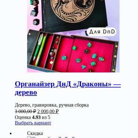
выбрать
на
странице
товара.
Органайзер ДнД «Драконы» —
дерево
Дерево, гравировка, ручная сборка
Первоначальная
Текущая
3 000,00
₽
2 000,00
₽
цена
цена:
Оценка
4.93
из 5
составляла
2
Этот
Выбрать вариант
3
000,00 ₽.
товар
Скидка
000,00 ₽.
имеет