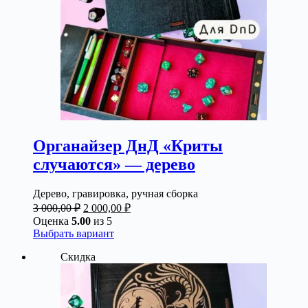
Органайзер ДнД «Криты
случаются» — дерево
Дерево, гравировка, ручная сборка
Первоначальная
Текущая
3 000,00
₽
2 000,00
₽
цена
цена:
Оценка
5.00
из 5
составляла
2
Этот
Выбрать вариант
3
000,00 ₽.
товар
Скидка
000,00 ₽.
имеет
несколько
вариаций.
Опции
можно