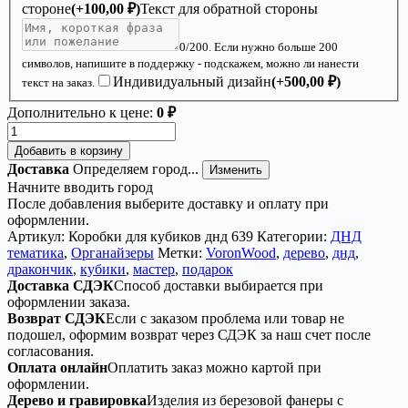
стороне
(+
100,00
₽
)
Текст для обратной стороны
0
/200. Если нужно больше 200
символов, напишите в поддержку - подскажем, можно ли нанести
Индивидуальный дизайн
(+
500,00
₽
)
текст на заказ.
Дополнительно к цене:
0 ₽
Количество
товара
Добавить в корзину
Органайзер
Доставка
Определяем город...
Изменить
ДнД
Начните вводить город
«Дракончик»
После добавления выберите доставку и оплату при
—
оформлении.
дерево
Артикул:
Коробки для кубиков днд 639
Категории:
ДНД
тематика
,
Органайзеры
Метки:
VoronWood
,
дерево
,
днд
,
дракончик
,
кубики
,
мастер
,
подарок
Доставка СДЭК
Способ доставки выбирается при
оформлении заказа.
Возврат СДЭК
Если с заказом проблема или товар не
подошел, оформим возврат через СДЭК за наш счет после
согласования.
Оплата онлайн
Оплатить заказ можно картой при
оформлении.
Дерево и гравировка
Изделия из березовой фанеры с