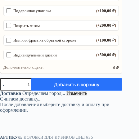
100,00
₽
Подарочная упаковка
(+
)
200,00
₽
Покрыть лаком
(+
)
100,00
₽
Имя или фраза на обратной стороне
(+
)
500,00
₽
Индивидуальный дизайн
(+
)
Дополнительно к цене:
0 ₽
Количество
Добавить в корзину
товара
Органайзер
Доставка
Определяем город...
Изменить
ДнД
Считаем доставку...
«Мама
После добавления выберите доставку и оплату при
подземелья»
оформлении.
—
дерево
АРТИКУЛ:
КОРОБКИ ДЛЯ КУБИКОВ ДНД 635