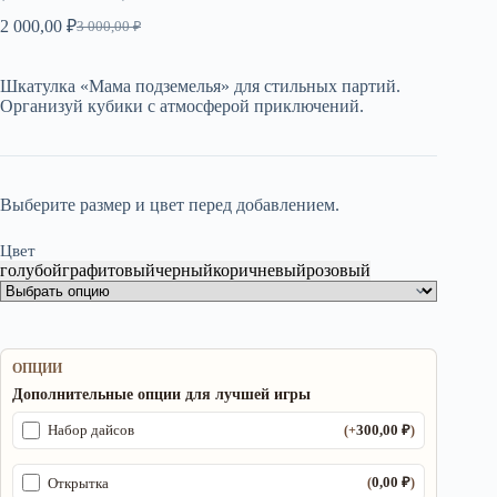
2 000,00
₽
3 000,00
₽
Первоначальная
Текущая
цена
цена:
составляла
2
Шкатулка «Мама подземелья» для стильных партий.
3
000,00 ₽.
Организуй кубики с атмосферой приключений.
000,00 ₽.
Выберите размер и цвет перед добавлением.
Цвет
голубой
графитовый
черный
коричневый
розовый
ОПЦИИ
Дополнительные опции для лучшей игры
300,00
₽
Набор дайсов
(+
)
0,00
₽
Открытка
(
)