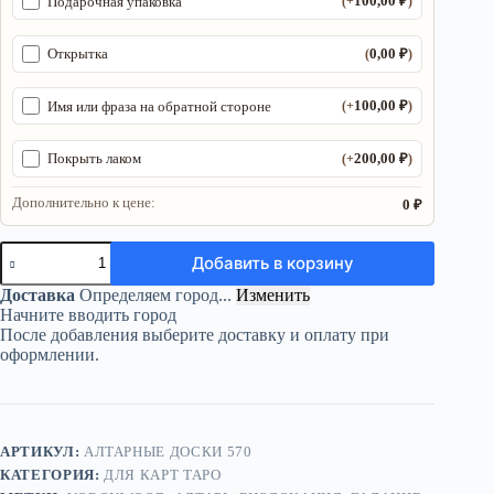
100,00
₽
Подарочная упаковка
(+
)
0,00
₽
Открытка
(
)
100,00
₽
Имя или фраза на обратной стороне
(+
)
200,00
₽
Покрыть лаком
(+
)
Дополнительно к цене:
0 ₽
Количество
Добавить в корзину
товара
Алтарь
Доставка
Определяем город...
Изменить
«Таро
Начните вводить город
пустая»
После добавления выберите доставку и оплату при
—
оформлении.
дерево
АРТИКУЛ:
АЛТАРНЫЕ ДОСКИ 570
КАТЕГОРИЯ:
ДЛЯ КАРТ ТАРО