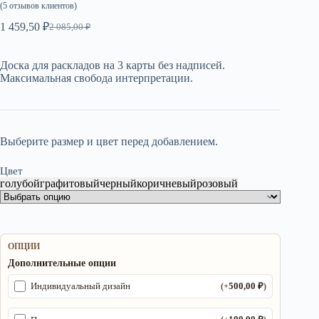
(
5
отзывов клиентов)
1 459,50
₽
2 085,00
₽
Первоначальная
Текущая
цена
цена:
составляла
1
Доска для раскладов на 3 карты без надписей.
2
459,50 ₽.
Максимальная свобода интерпретации.
085,00 ₽.
Выберите размер и цвет перед добавлением.
Цвет
голубой
графитовый
черный
коричневый
розовый
ОПЦИИ
Дополнительные опции
500,00
₽
Индивидуальный дизайн
(+
)