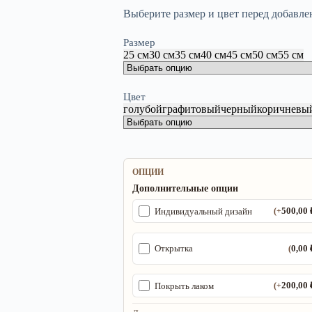
Выберите размер и цвет перед добавле
Размер
25 см
30 см
35 см
40 см
45 см
50 см
55 см
Цвет
голубой
графитовый
черный
коричневы
ОПЦИИ
Дополнительные опции
500,00
Индивидуальный дизайн
(+
0,00
Открытка
(
200,00
Покрыть лаком
(+