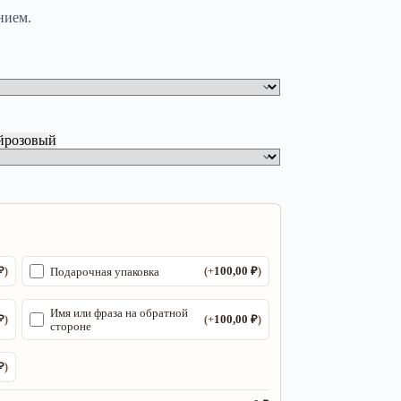
нием.
й
розовый
₽
100,00
₽
Подарочная упаковка
)
(+
)
Имя или фраза на обратной
₽
100,00
₽
)
(+
)
стороне
₽
)