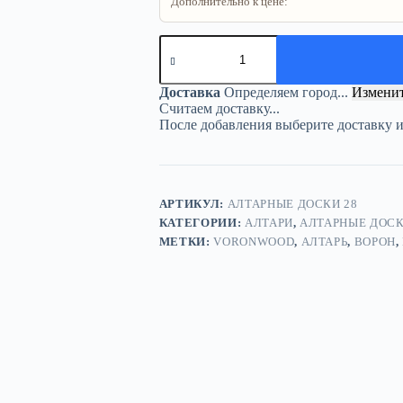
Дополнительно к цене:
Количество
товара
Алтарь
Ворон
Доставка
Определяем город...
Измени
—
Считаем доставку...
Свет
После добавления выберите доставку 
глубинной
мудрости
АРТИКУЛ:
АЛТАРНЫЕ ДОСКИ 28
КАТЕГОРИИ:
АЛТАРИ
,
АЛТАРНЫЕ ДОС
МЕТКИ:
VORONWOOD
,
АЛТАРЬ
,
ВОРОН
,